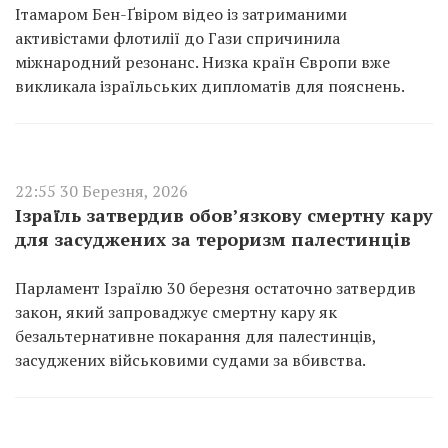
Ітамаром Бен-Ґвіром відео із затриманими
активістами флотилії до Гази спричинила
міжнародний резонанс. Низка країн Європи вже
викликала ізраїльських дипломатів для пояснень.
22:55 30 Березня, 2026
Ізраїль затвердив обов’язкову смертну кару
для засуджених за тероризм палестинців
Парламент Ізраїлю 30 березня остаточно затвердив
закон, який запроваджує смертну кару як
безальтернативне покарання для палестинців,
засуджених військовими судами за вбивства.