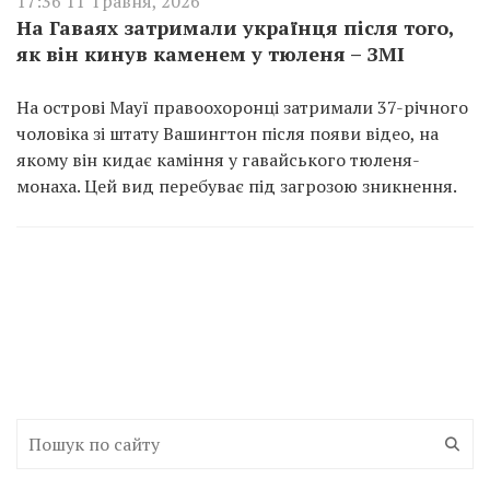
17:36 11 Травня, 2026
На Гаваях затримали українця після того,
як він кинув каменем у тюленя – ЗМІ
На острові Мауї правоохоронці затримали 37-річного
чоловіка зі штату Вашингтон після появи відео, на
якому він кидає каміння у гавайського тюленя-
монаха. Цей вид перебуває під загрозою зникнення.