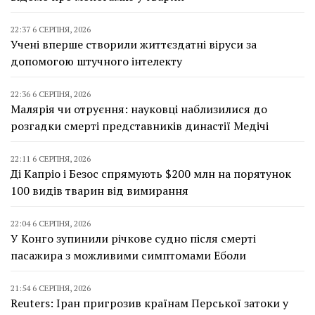
22:37 6 СЕРПНЯ, 2026
Учені вперше створили життєздатні віруси за
допомогою штучного інтелекту
22:36 6 СЕРПНЯ, 2026
Малярія чи отруєння: науковці наблизилися до
розгадки смерті представників династії Медічі
22:11 6 СЕРПНЯ, 2026
Ді Капріо і Безос спрямують $200 млн на порятунок
100 видів тварин від вимирання
22:04 6 СЕРПНЯ, 2026
У Конго зупинили річкове судно після смерті
пасажира з можливими симптомами Еболи
21:54 6 СЕРПНЯ, 2026
Reuters: Іран пригрозив країнам Перської затоки у