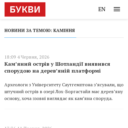
EN
НОВИНИ ЗА ТЕМОЮ: КАМІННЯ
18:09 4 Червня, 2026
Кам’яний острів у Шотландії виявився
спорудою на дерев’яній платформі
Археологи з Університету Саутгемптона з’ясували, що
штучний острів в озері Лох-Боргастайл має дерев’яну
основу, хоча ззовні виглядає як кам’яна споруда.