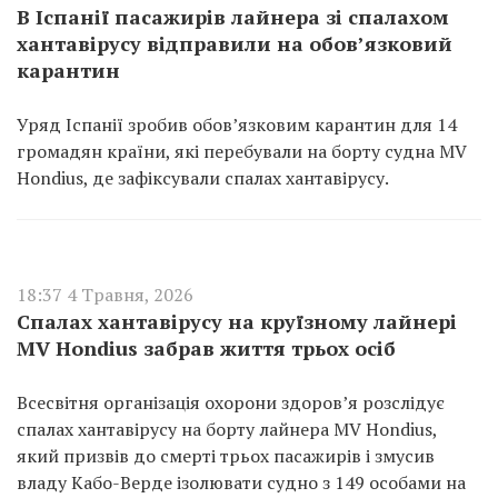
В Іспанії пасажирів лайнера зі спалахом
хантавірусу відправили на обов’язковий
карантин
Уряд Іспанії зробив обов’язковим карантин для 14
громадян країни, які перебували на борту судна MV
Hondius, де зафіксували спалах хантавірусу.
18:37 4 Травня, 2026
Спалах хантавірусу на круїзному лайнері
MV Hondius забрав життя трьох осіб
Всесвітня організація охорони здоров’я розслідує
спалах хантавірусу на борту лайнера MV Hondius,
який призвів до смерті трьох пасажирів і змусив
владу Кабо-Верде ізолювати судно з 149 особами на