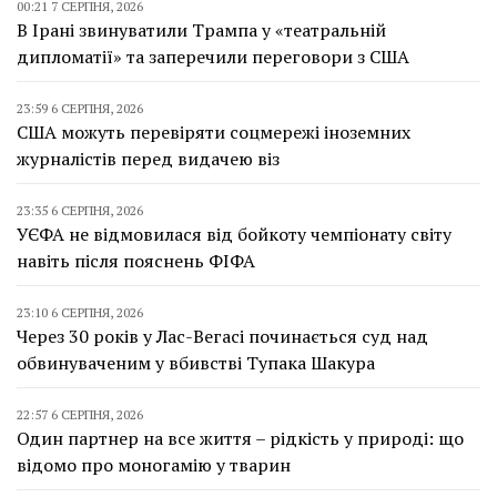
00:21 7 СЕРПНЯ, 2026
В Ірані звинуватили Трампа у «театральній
дипломатії» та заперечили переговори з США
23:59 6 СЕРПНЯ, 2026
США можуть перевіряти соцмережі іноземних
журналістів перед видачею віз
23:35 6 СЕРПНЯ, 2026
УЄФА не відмовилася від бойкоту чемпіонату світу
навіть після пояснень ФІФА
23:10 6 СЕРПНЯ, 2026
Через 30 років у Лас-Вегасі починається суд над
обвинуваченим у вбивстві Тупака Шакура
22:57 6 СЕРПНЯ, 2026
Один партнер на все життя – рідкість у природі: що
відомо про моногамію у тварин