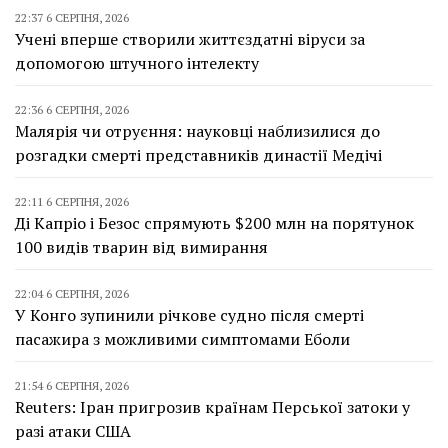
22:37 6 СЕРПНЯ, 2026
Учені вперше створили життєздатні віруси за
допомогою штучного інтелекту
22:36 6 СЕРПНЯ, 2026
Малярія чи отруєння: науковці наблизилися до
розгадки смерті представників династії Медічі
22:11 6 СЕРПНЯ, 2026
Ді Капріо і Безос спрямують $200 млн на порятунок
100 видів тварин від вимирання
22:04 6 СЕРПНЯ, 2026
У Конго зупинили річкове судно після смерті
пасажира з можливими симптомами Еболи
21:54 6 СЕРПНЯ, 2026
Reuters: Іран пригрозив країнам Перської затоки у
разі атаки США