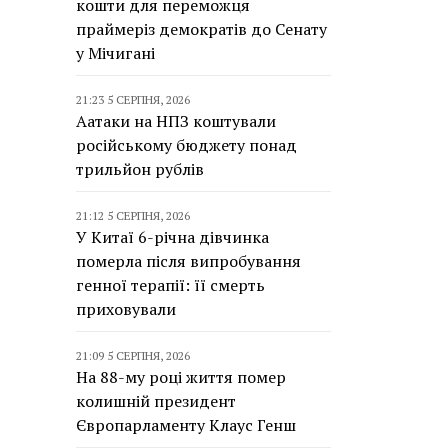
кошти для переможця
праймеріз демократів до Сенату
у Мічигані
21:23 5 СЕРПНЯ, 2026
Аатаки на НПЗ коштували
російському бюджету понад
трильйон рублів
21:12 5 СЕРПНЯ, 2026
У Китаї 6-річна дівчинка
померла після випробування
генної терапії: її смерть
приховували
21:09 5 СЕРПНЯ, 2026
На 88-му році життя помер
колишній президент
Європарламенту Клаус Генш