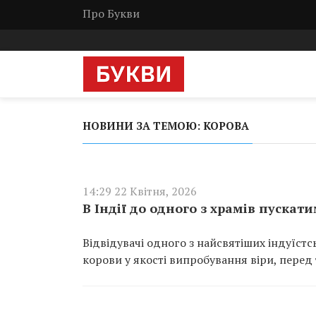
Про Букви
НОВИНИ ЗА ТЕМОЮ: КОРОВА
14:29 22 Квітня, 2026
В Індії до одного з храмів пускат
Відвідувачі одного з найсвятіших індуїстс
корови у якості випробування віри, перед 