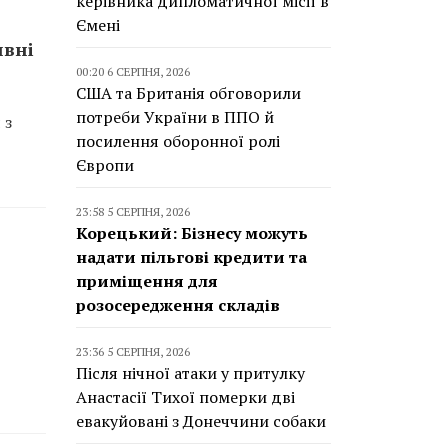
керівника дипломатичної місії в
Ємені
ивні
00:20 6 СЕРПНЯ, 2026
США та Британія обговорили
потреби України в ППО й
 з
посилення оборонної ролі
Європи
23:58 5 СЕРПНЯ, 2026
Корецький: Бізнесу можуть
надати пільгові кредити та
приміщення для
розосередження складів
23:36 5 СЕРПНЯ, 2026
Після нічної атаки у притулку
Анастасії Тихої померки дві
евакуйовані з Донеччини собаки