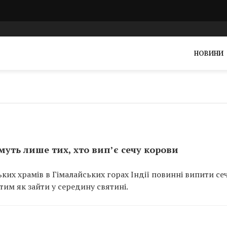
НОВИНИ
имуть лише тих, хто вип’є сечу корови
ьких храмів в Гімалайських горах Індії повинні випити се
тим як зайти у середину святині.