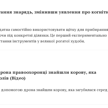
тання знарядь, змінивши уявлення про когніт
 здатна самостійно використовувати щітку для прибирання
уючи під конкретні ділянки. Це перший експериментально
ання інструментів у великої рогатої худоби.
рона правоохоронці знайшли корову, яка
лів (Відео)
а допомогою дрона знайшли корову, яка загубилася серед