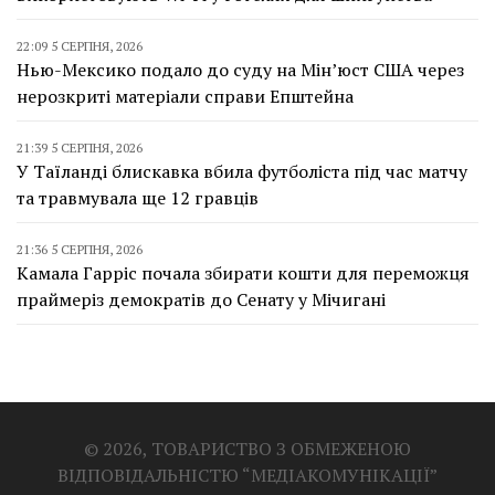
22:09 5 СЕРПНЯ, 2026
Нью-Мексико подало до суду на Мін’юст США через
нерозкриті матеріали справи Епштейна
21:39 5 СЕРПНЯ, 2026
У Таїланді блискавка вбила футболіста під час матчу
та травмувала ще 12 гравців
21:36 5 СЕРПНЯ, 2026
Камала Гарріс почала збирати кошти для переможця
праймеріз демократів до Сенату у Мічигані
© 2026, ТОВАРИСТВО З ОБМЕЖЕНОЮ
ВІДПОВІДАЛЬНІСТЮ “МЕДІАКОМУНІКАЦІЇ”