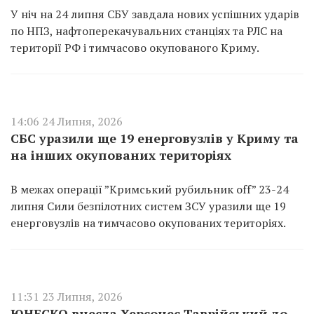
У ніч на 24 липня СБУ завдала нових успішних ударів
по НПЗ, нафтоперекачувальних станціях та РЛС на
території РФ і тимчасово окупованого Криму.
14:06 24 Липня, 2026
СБС уразили ще 19 енерговузлів у Криму та
на інших окупованих територіях
В межах операції ”Кримський рубильник off” 23-24
липня Сили безпілотних систем ЗСУ уразили ще 19
енерговузлів на тимчасово окупованих територіях.
11:31 23 Липня, 2026
ЮНЕСКО внесла Херсонес Таврійський до