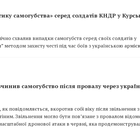
тику самогубства» серед солдатів КНДР у Курсь
ічно схвалив випадки самогубств серед своїх солдатів у
 методом захисту честі під час боїв з українською арміє
вчинив самогубство після провалу через украї
 як повідомляється, вкоротив собі віку після звільнення з
ним. Звільнення могло бути пов’язане з провалом відом
– масштабної дронової атаки в червні, яка продемонструва