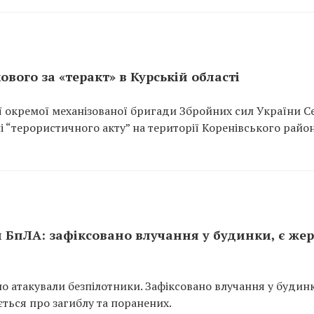
ового за «теракт» в Курській області
-ї окремої механізованої бригади Збройних сил України С
 “терористичного акту” на території Коренівського райо
 БпЛА: зафіксовано влучання у будинки, є жер
но атакували безпілотники. Зафіксовано влучання у будин
ється про загиблу та поранених.