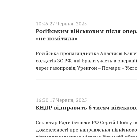
10:45 27 Червня, 2025
Російським військовим після опера
«не помітила»
Російська пропагандистка Анастасія Каше
солдатів ЗС РФ, які брали участь в операц
через газопровід Уренгой – Помари – Ужг
16:30 17 Червня, 2025
КНДР відправить 6 тисяч військов
Секретар Ради безпеки РФ Сергій Шойгу по
домовленості про направлення північнокоре