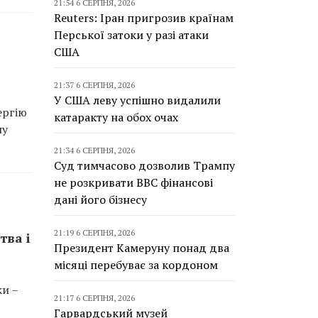
21:54 6 СЕРПНЯ, 2026
Reuters: Іран пригрозив країнам
Перської затоки у разі атаки
США
21:37 6 СЕРПНЯ, 2026
У США леву успішно видалили
ергію
катаракту на обох очах
ну
21:34 6 СЕРПНЯ, 2026
Суд тимчасово дозволив Трампу
не розкривати BBC фінансові
дані його бізнесу
21:19 6 СЕРПНЯ, 2026
тва і
Президент Камеруну понад два
місяці перебуває за кордоном
ки –
21:17 6 СЕРПНЯ, 2026
Гарвардський музей