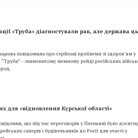
ції «Труба» діагностували рак, але держава ц
варова повідомила про серйозні проблеми зі здоров’ям у
ії “Труба” – знаменитому мемному рейді російських війсь
ород.
их для «відновлення Курської області»
відомив, що під час переговорів у Пхеньяні було досягн
йських саперів і будівельників до Росії для участі у