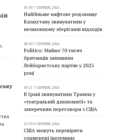
01:03 7 СЕРПНЯ, 2026
Найбільше нафтове родовище
кій
Казахстану звинуватили у
незаконному зберіганні відходів
00:43 7 СЕРПНЯ, 2026
ю.
Politico: Майже 70 тисяч
британців залишили
Лейбористську партію у 2025
році
нську
00:21 7 СЕРПНЯ, 2026
В Ірані звинуватили Трампа у
«театральній дипломатії» та
заперечили переговори з США
ства
ла
23:59 6 СЕРПНЯ, 2026
США можуть перевіряти
соцмережі іноземних