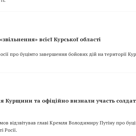
ті.
звільнення» всієї Курської області
осії про буцімто завершення бойових дій на території Ку
я Курщини та офіційно визнали участь солдат
мов відзвітував главі Кремля Володимиру Путіну про буц
і Росії.