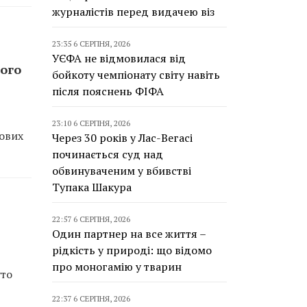
журналістів перед видачею віз
23:35 6 СЕРПНЯ, 2026
УЄФА не відмовилася від
ього
бойкоту чемпіонату світу навіть
після пояснень ФІФА
23:10 6 СЕРПНЯ, 2026
кових
Через 30 років у Лас-Вегасі
починається суд над
обвинуваченим у вбивстві
Тупака Шакура
22:57 6 СЕРПНЯ, 2026
Один партнер на все життя –
рідкість у природі: що відомо
про моногамію у тварин
уто
22:37 6 СЕРПНЯ, 2026