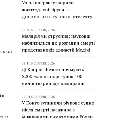
Учені вперше створили
життєздатні віруси за
допомогою штучного інтелекту
22:36 6 СЕРПНЯ, 2026
Малярія чи отруєння: науковці
наблизилися до розгадки смерті
представників династії Медічі
рської
22:11 6 СЕРПНЯ, 2026
Ді Капріо і Безос спрямують
$200 млн на порятунок 100
видів тварин від вимирання
ів
22:04 6 СЕРПНЯ, 2026
У Конго зупинили річкове судно
після смерті пасажира з
імто
можливими симптомами Еболи