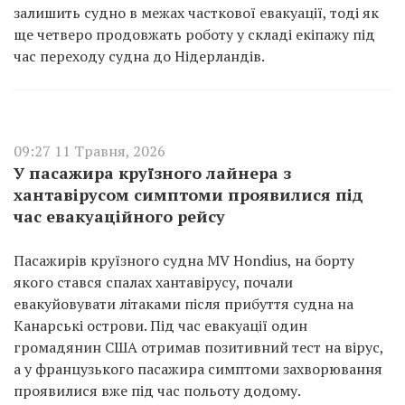
залишить судно в межах часткової евакуації, тоді як
ще четверо продовжать роботу у складі екіпажу під
час переходу судна до Нідерландів.
09:27 11 Травня, 2026
У пасажира круїзного лайнера з
хантавірусом симптоми проявилися під
час евакуаційного рейсу
Пасажирів круїзного судна MV Hondius, на борту
якого стався спалах хантавірусу, почали
евакуйовувати літаками після прибуття судна на
Канарські острови. Під час евакуації один
громадянин США отримав позитивний тест на вірус,
а у французького пасажира симптоми захворювання
проявилися вже під час польоту додому.