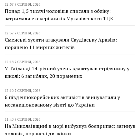
12:57 7 СЕРПНЯ, 2026
Понад 1,5 тисячі чоловіків списали з обліку:
затримали екскерівників Мукачівського ТЦК
12:37 7 СЕРПНЯ, 2026
Єменські хусити атакували Саудівську Аравію:
поранено 11 мирних жителів
12:18 7 СЕРПНЯ, 2026
У Таїланді 14-річний учень влаштував стрілянину у
школі: 6 загиблих, 20 поранених
12:10 7 СЕРПНЯ, 2026
6 південнокорейських активістів звинуватили у
несанкціонованому візиті до України
11:40 7 СЕРПНЯ, 2026
На Миколаївщині в морі вибухнув боєприпас: загинув
чоловік, поранені дві жінки