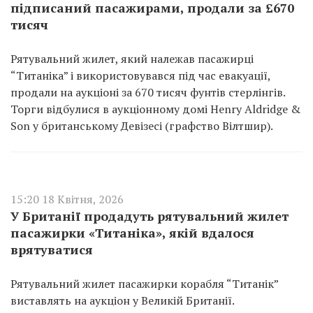
підписаний пасажирами, продали за £670
тисяч
Рятувальний жилет, який належав пасажирці
“Титаніка” і використовувався під час евакуації,
продали на аукціоні за 670 тисяч фунтів стерлінгів.
Торги відбулися в аукціонному домі Henry Aldridge &
Son у британському Девізесі (графство Вілтшир).
15:20 18 Квітня, 2026
У Британії продадуть рятувальний жилет
пасажирки «Титаніка», якій вдалося
врятуватися
Рятувальний жилет пасажирки корабля “Титанік”
виставлять на аукціон у Великій Британії.