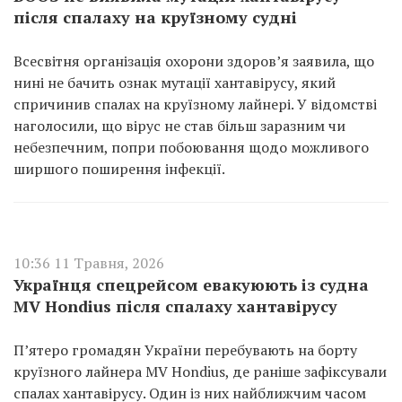
після спалаху на круїзному судні
Всесвітня організація охорони здоров’я заявила, що
нині не бачить ознак мутації хантавірусу, який
спричинив спалах на круїзному лайнері. У відомстві
наголосили, що вірус не став більш заразним чи
небезпечним, попри побоювання щодо можливого
ширшого поширення інфекції.
10:36 11 Травня, 2026
Українця спецрейсом евакуюють із судна
MV Hondius після спалаху хантавірусу
П’ятеро громадян України перебувають на борту
круїзного лайнера MV Hondius, де раніше зафіксували
спалах хантавірусу. Один із них найближчим часом