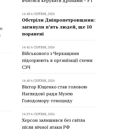
вчитися керувати дронами – FT
14:48 6 СЕРПНЯ, 2026
Обстріли Дніпропетровщини:
загинули п’ять людей, ще 10
ію
поранені
и
14:42 6 СЕРПНЯ, 2026
Військового з Черкащини
підозрюють в організації схеми
СЗЧ
14:40 6 СЕРПНЯ, 2026
Віктор Ющенко став головою
Наглядовї ради Музею
Голодомору-геноциду
14:29 6 СЕРПНЯ, 2026
Херсон залишився без світла
після нічної атаки РФ