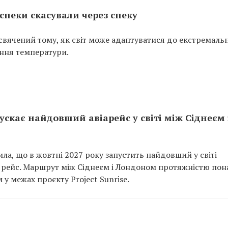
спеки скасували через спеку
исвячений тому, як світ може адаптуватися до екстремаль
ення температури.
ускає найдовший авіарейс у світі між Сіднеєм 
ла, що в жовтні 2027 року запустить найдовший у світі
рейс. Маршрут між Сіднеєм і Лондоном протяжністю пон
у межах проєкту Project Sunrise.