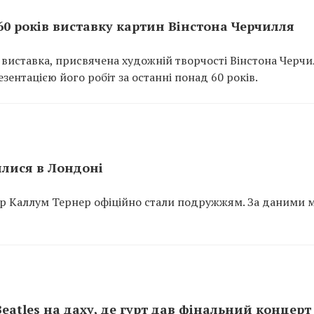
60 років виставку картин Вінстона Черчилля
виставка, присвячена художній творчості Вінстона Черчи
ентацією його робіт за останні понад 60 років.
илися в Лондоні
ктор Каллум Тернер офіційно стали подружжям. За даними м
eatles на даху, де гурт дав фінальний концерт