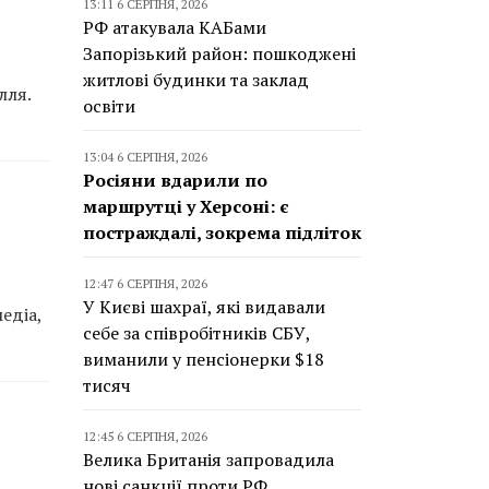
13:11 6 СЕРПНЯ, 2026
РФ атакувала КАБами
Запорізький район: пошкоджені
житлові будинки та заклад
лля.
освіти
13:04 6 СЕРПНЯ, 2026
Росіяни вдарили по
маршрутці у Херсоні: є
постраждалі, зокрема підліток
12:47 6 СЕРПНЯ, 2026
У Києві шахраї, які видавали
едіа,
себе за співробітників СБУ,
виманили у пенсіонерки $18
тисяч
12:45 6 СЕРПНЯ, 2026
Велика Британія запровадила
нові санкції проти РФ