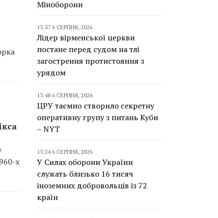
Міноборони
13:57 6 СЕРПНЯ, 2026
Лідер вірменської церкви
постане перед судом на тлі
орка
загострення протистояння з
урядом
13:48 6 СЕРПНЯ, 2026
ЦРУ таємно створило секретну
оперативну групу з питань Куби
ікса
– NYT
у
13:24 6 СЕРПНЯ, 2026
960-х
У Силах оборони України
служать близько 16 тисяч
іноземних добровольців із 72
країн