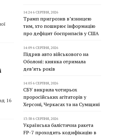
14:24 6 СЕРПНЯ, 2026
Трамп пригрозив в’язницею
ної
тим, хто поширює інформацію
про дефіцит боєприпасів у США
14:09 6 СЕРПНЯ, 2026
Підрив авто військового на
Оболоні: киянка отримала
дев’ять років
і
14:05 6 СЕРПНЯ, 2026
СБУ викрила чотирьох
проросійських агітаторів у
ад 16
Херсоні, Черкасах та на Сумщині
13:58 6 СЕРПНЯ, 2026
Українська балістична ракета
FP-7 проходить кодифікацію в