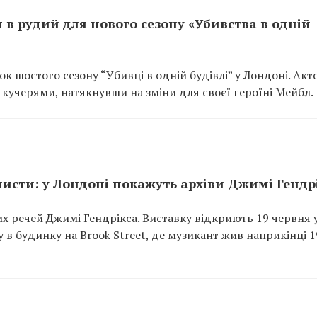
 в рудий для нового сезону «Убивства в одній
ок шостого сезону “Убивці в одній будівлі” у Лондоні. Акт
 кучерями, натякнувши на зміни для своєї героїні Мейбл.
 листи: у Лондоні покажуть архіви Джимі Гендр
х речей Джимі Гендрікса. Виставку відкриють 19 червня 
 в будинку на Brook Street, де музикант жив наприкінці 1