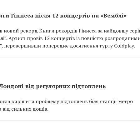
ги Гіннеса після 12 концертів на «Вемблі»
ив новий рекорд Книги рекордів Гіннеса за найдовшу сер
лі”. Артист провів 12 концертів із повністю розпроданим
r”, перевершивши попереднє досягнення гурту Coldplay.
Лондоні від регулярних підтоплень
огла вирішити проблему підтоплень біля станції метро
 від сильних дощів.