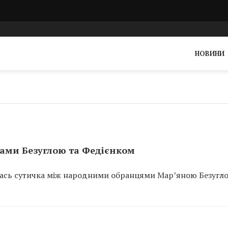
НОВИНИ
пами Безуглою та Федієнком
талась сутичка між народними обранцями Мар’яною Безугл