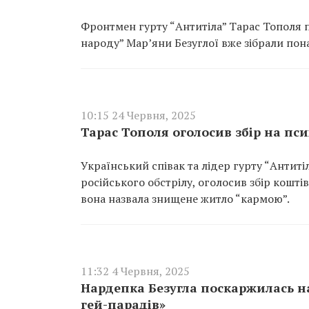
Фронтмен гурту “Антитіла” Тарас Тополя 
народу” Марʼяни Безуглої вже зібрали пон
10:15 24 Червня, 2025
Тарас Тополя оголосив збір на пси
Український співак та лідер гурту “Антиті
російського обстрілу, оголосив збір коштів
вона назвала знищене житло “кармою”.
11:32 4 Червня, 2025
Нардепка Безугла поскаржилась на
гей-парадів»