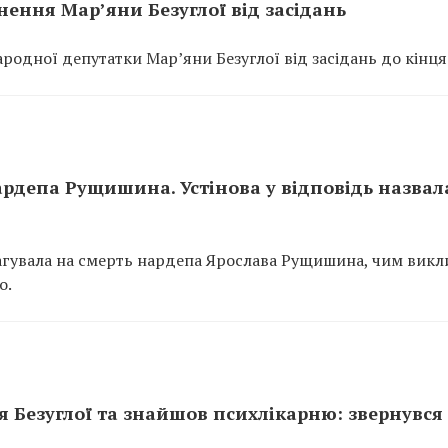
ення Мар’яни Безуглої від засідань
одної депутатки Мар’яни Безуглої від засідань до кінця 
рдепа Рущишина. Устінова у відповідь назвала
агувала на смерть нардепа Ярослава Рущишина, чим викл
о.
ня Безуглої та знайшов психлікарню: звернувся