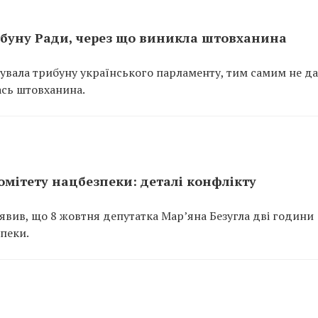
ибуну Ради, через що виникла штовханина
увала трибуну українського парламенту, тим самим не д
ась штовханина.
омітету нацбезпеки: деталі конфлікту
явив, що 8 жовтня депутатка Мар’яна Безугла дві години
зпеки.