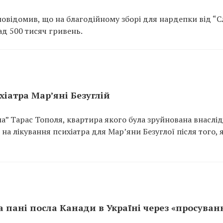
повідомив, що на благодійному зборі для нардепки від “С
ад 500 тисяч гривень.
хіатра Марʼяні Безуглій
ла” Тарас Тополя, квартира якого була зруйнована внаслі
 на лікування психіатра для Мар’яни Безуглої після того, 
 пані посла Канади в Україні через «просуван