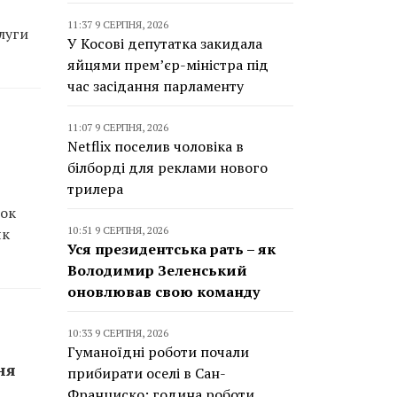
11:37 9 СЕРПНЯ, 2026
луги
У Косові депутатка закидала
яйцями прем’єр-міністра під
час засідання парламенту
11:07 9 СЕРПНЯ, 2026
Netflix поселив чоловіка в
білборді для реклами нового
трилера
док
10:51 9 СЕРПНЯ, 2026
як
Уся президентська рать – як
Володимир Зеленський
оновлював свою команду
10:33 9 СЕРПНЯ, 2026
Гуманоїдні роботи почали
ня
прибирати оселі в Сан-
Франциско: година роботи