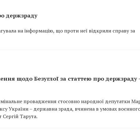
ро держзраду
гувала на інформацію, що проти неї відкрили справу за
ння щодо Безуглої за статтею про держзраду 
имінальне провадження стосовно народної депутатки Ма
дексу України – державна зрада, вчинена в умовах воєнног
 Сергій Тарута.