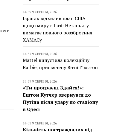
14:59 9 СЕРПНЯ, 2026
Ізраїль відхилив план США
щодо миру в Газі: Нетаньягу
аючи
вимагає повного роззброєння
ХАМАСу
14:57 9 СЕРПНЯ, 2026
Mattel випустила колекційну
Barbie, присвячену Вітні Г’юстон
14:37 9 СЕРПНЯ, 2026
«Ти програєш. Здайся!»:
Ештон Кутчер звернувся до
Путіна після удару по стадіону
в Одесі
14:03 9 СЕРПНЯ, 2026
Кількість постраждалих від