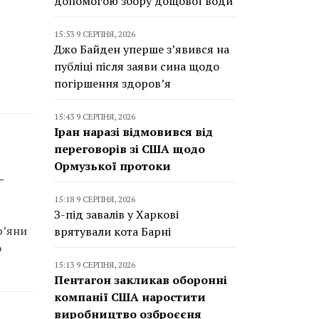
допомогою збору дощової води
15:53 9 СЕРПНЯ, 2026
Джо Байден уперше з’явився на
публіці після заяви сина щодо
погіршення здоров’я
15:43 9 СЕРПНЯ, 2026
Іран наразі відмовився від
переговорів зі США щодо
Ормузької протоки
–
15:18 9 СЕРПНЯ, 2026
З-під завалів у Харкові
р’яни
врятували кота Барні
о
15:13 9 СЕРПНЯ, 2026
Пентагон закликав оборонні
компанії США наростити
виробництво озброєєня