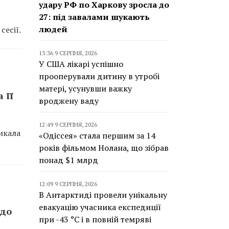
удару РФ по Харкову зросла до
27: під завалами шукають
людей
сесії.
13:36 9 СЕРПНЯ, 2026
У США лікарі успішно
прооперували дитину в утробі
матері, усунувши важку
 її
вроджену ваду
12:49 9 СЕРПНЯ, 2026
икала
«Одіссея» стала першим за 14
років фільмом Нолана, що зібрав
понад $1 млрд
12:09 9 СЕРПНЯ, 2026
В Антарктиді провели унікальну
евакуацію учасника експедиції
 до
при -43 °C і в повній темряві