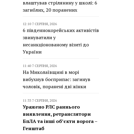
влаштував стрілянину у школі: 6
загиблих, 20 поранених
12:10 7 СЕРПНЯ, 2026
6 південнокорейських активістів
звинуватили у
несанкціонованому візиті до
України
11:40 7 СЕРПНЯ, 2026
На Миколаївщині в морі
вибухнув боєприпас: загинув
чоловік, поранені дві жінки
11:33 7 СЕРПНЯ, 2026
Уражено РЛС раннього
виявлення, ретранслятори
БпЛА та інші об’єкти ворога –
Генштаб