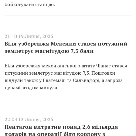
бойкотувати станцію.
21:10 19 Липня, 2026
Біля узбережжя Мексики стався потужний
землетрус магнітудою 7,3 бали
Біля узбережжя мексиканського штату Чіапас стався
потужний землетрус магнітудою 7,3. Поштовхи
відчули також у Гватемалі та Сальвадорі, а загроза
цунамі згодом минула.
22:04 13 Липня, 2026
Пентагон витратив понад 2,6 мільярда
доларів на операції біля кордону з