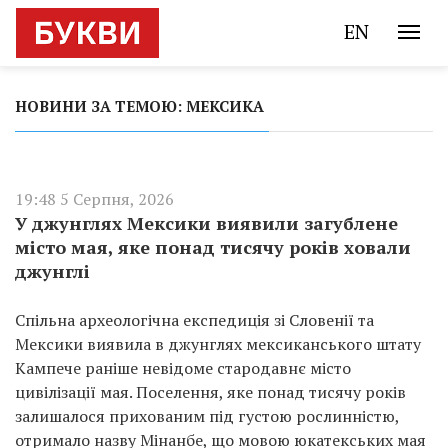
EN
НОВИНИ ЗА ТЕМОЮ: МЕКСИКА
19:48 5 Серпня, 2026
У джунглях Мексики виявили загублене
місто мая, яке понад тисячу років ховали
джунглі
Спільна археологічна експедиція зі Словенії та
Мексики виявила в джунглях мексиканського штату
Кампече раніше невідоме стародавнє місто
цивілізації мая. Поселення, яке понад тисячу років
залишалося прихованим під густою рослинністю,
отримало назву Мінанбе, що мовою юкатекських мая