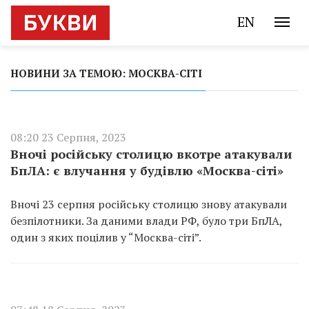
EN
НОВИНИ ЗА ТЕМОЮ: МОСКВА-СІТІ
08:20 23 Серпня, 2023
Вночі російську столицю вкотре атакували
БпЛА: є влучання у будівлю «Москва-сіті»
Вночі 23 серпня російську столицю знову атакували
безпілотники. За даними влади РФ, було три БпЛА,
один з яких поцілив у “Москва-сіті”.