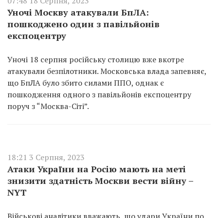
07:48 18 Серпня, 2023
Уночі Москву атакували БпЛА:
пошкоджено один з павільйонів
експоцентру
Уночі 18 серпня російську столицю вже вкотре
атакували безпілотники. Московська влада запевняє,
що БпЛА було збито силами ППО, однак є
пошкодження одного з павільйонів експоцентру
поруч з “Москва-Сіті”.
18:21 3 Серпня, 2023
Атаки України на Росію мають на меті
знизити здатність Москви вести війну –
NYT
Військові аналітики вважають, що удари України по