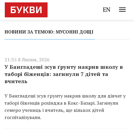
EN
НОВИНИ ЗА ТЕМОЮ: МУСОННІ ДОЩІ
21:35 8 Липня, 2026
У Бангладеші зсув ґрунту накрив школу в
таборі біженців: загинули 7 дітей та
вчитель
У Бангладеші зсув ґрунту накрив школу для дівчат у
таборі біженців рохінджа в Кокс-Базарі. Загинули
семеро учениць і вчитель, ще кількох дітей
госпіталізували.