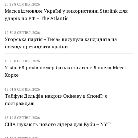
20:29 8 СЕРПНЯ, 2026
Маск відмовляє Україні у використанні Starlink для
ударів по РФ – The Atlantic
19:50 8 СЕРПНЯ, 2026
Угорська партія «Тиса» висунула кандидата на
посаду президента країни
19:25 8 СЕРПНЯ, 2026
У віці 68 років помер батько та агент Ліонеля Мессі
Хорхе
18:51 8 СЕРПНЯ, 2026
Тайфун Дельфін накрив Окінаву в Японії: є
постраждалі
18:19 8 СЕРПНЯ, 2026
США шукають нового лідера для Куби – NYT