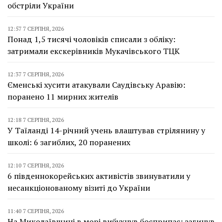
обстріли України
12:57 7 СЕРПНЯ, 2026
Понад 1,5 тисячі чоловіків списали з обліку:
затримали екскерівників Мукачівського ТЦК
12:37 7 СЕРПНЯ, 2026
Єменські хусити атакували Саудівську Аравію:
поранено 11 мирних жителів
12:18 7 СЕРПНЯ, 2026
У Таїланді 14-річний учень влаштував стрілянину у
школі: 6 загиблих, 20 поранених
12:10 7 СЕРПНЯ, 2026
6 південнокорейських активістів звинуватили у
несанкціонованому візиті до України
11:40 7 СЕРПНЯ, 2026
На Миколаївщині в морі вибухнув боєприпас: загинув