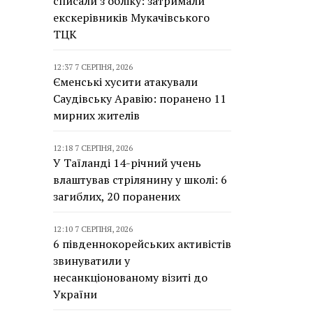
списали з обліку: затримали
екскерівників Мукачівського
ТЦК
12:37 7 СЕРПНЯ, 2026
Єменські хусити атакували
Саудівську Аравію: поранено 11
мирних жителів
12:18 7 СЕРПНЯ, 2026
У Таїланді 14-річний учень
влаштував стрілянину у школі: 6
загиблих, 20 поранених
12:10 7 СЕРПНЯ, 2026
6 південнокорейських активістів
звинуватили у
несанкціонованому візиті до
України