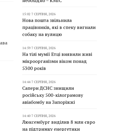
необхідно – КМІС
15:02 7 СЕРПНЯ, 2026
Нова пошта звільнила
працівників, які в спеку вигнали
собаку на вулицю
ава
14:59 7 СЕРПНЯ, 2026
На тілі мумії Етці виявили живі
мікроорганізми віком понад
5300 років
14:44 7 СЕРПНЯ, 2026
Сапери ДСНС знищили
російську 500-кілограмову
авіабомбу на Запоріжжі
14:40 7 СЕРПНЯ, 2026
Люксембург виділив 8 млн євро
на підтримку енергетики