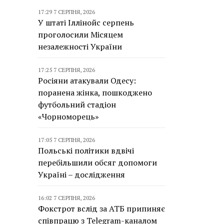
17:29 7 СЕРПНЯ, 2026
У штаті Іллінойс серпень
проголосили Місяцем
незалежності України
17:25 7 СЕРПНЯ, 2026
Росіяни атакували Одесу:
поранена жінка, пошкоджено
футбольний стадіон
«Чорноморець»
17:05 7 СЕРПНЯ, 2026
Польські політики вдвічі
перебільшили обсяг допомоги
Україні – дослідження
16:02 7 СЕРПНЯ, 2026
Фокстрот вслід за АТБ припиняє
співпрацю з Telegram-каналом