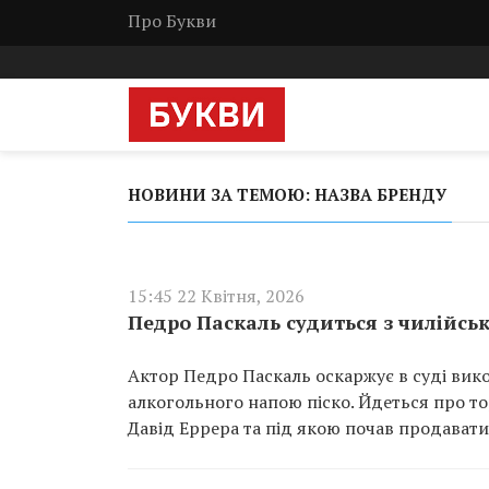
Про Букви
НОВИНИ ЗА ТЕМОЮ: НАЗВА БРЕНДУ
15:45 22 Квітня, 2026
Педро Паскаль судиться з чилійсь
Актор Педро Паскаль оскаржує в суді вико
алкогольного напою піско. Йдеться про то
Давід Еррера та під якою почав продавати