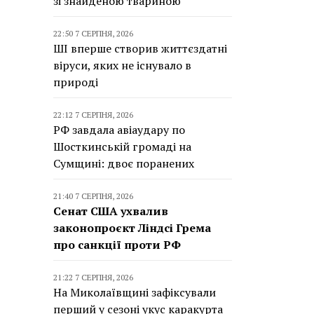
зі знайденою твариною
22:50 7 СЕРПНЯ, 2026
ШІ вперше створив життєздатні
віруси, яких не існувало в
природі
22:12 7 СЕРПНЯ, 2026
РФ завдала авіаудару по
Шосткинській громаді на
Сумщині: двоє поранених
21:40 7 СЕРПНЯ, 2026
Сенат США ухвалив
законопроєкт Ліндсі Грема
про санкції проти РФ
21:22 7 СЕРПНЯ, 2026
На Миколаївщині зафіксували
перший у сезоні укус каракурта