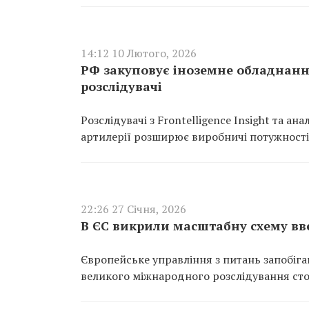
14:12 10 Лютого, 2026
РФ закуповує іноземне обладнання
розслідувачі
Розслідувачі з Frontelligence Insight та а
артилерії розширює виробничі потужності
22:26 27 Січня, 2026
В ЄС викрили масштабну схему ввез
Європейське управління з питань запобіг
великого міжнародного розслідування стос