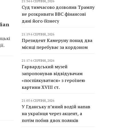
21:34 6 СЕРПНЯ, 2026
Суд тимчасово дозволив Трампу
не розкривати BBC фінансові
дані його бізнесу
dian
21:19 6 СЕРПНЯ, 2026
ицькі
Президент Камеруну понад два
ї.
місяці перебуває за кордоном
21:17 6 СЕРПНЯ, 2026
Гарвардський музей
запропонував відвідувачам
«поспілкуватися» з героїнею
картини XVIII ст.
21:05 6 СЕРПНЯ, 2026
У Гданську п’яний водій напав
на українця через акцент, а
потім побив двох поляків