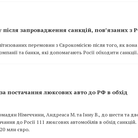
у після запровадження санкцій, пов’язаних з 
ітизованих перемовин з Єврокомісією після того, як вона
мпанії та банки, які допомагають Росії обходити санкції.
за постачання люксових авто до РФ в обхід
омадян Німеччини, Андреаса М. та Інну В., до шести та дв
ачання до Росії 111 люксових автомобілів в обхід санкцій.
20 млн євро.