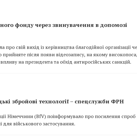
йного фонду через звинувачення в допомозі
а про свій вихід із керівництва благодійної організації ч
 прийняте після появи відеозапису, на якому високопоса
пливу на президента та обхід антиросійських санкцій.
цькі збройові технології – спецслужби ФРН
ції Німеччини (BfV) поінформувало про посилення спроб 
і для військового застосування.