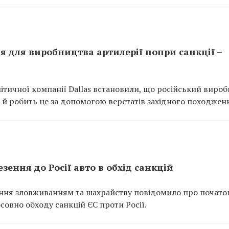
 для виробництва артилерії попри санкції –
налітичної компанії Dallas встановили, що російський виро
 й робить це за допомогою верстатів західного походжен
ення до Росії авто в обхід санкцій
ання зловживанням та шахрайству повідомило про почато
овно обходу санкцій ЄС проти Росії.