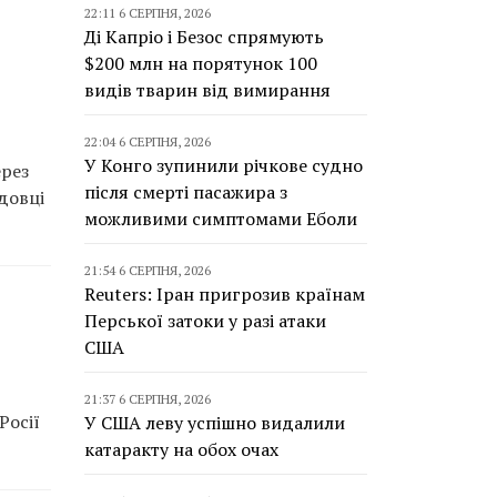
22:11 6 СЕРПНЯ, 2026
Ді Капріо і Безос спрямують
$200 млн на порятунок 100
видів тварин від вимирання
22:04 6 СЕРПНЯ, 2026
У Конго зупинили річкове судно
ерез
після смерті пасажира з
довці
можливими симптомами Еболи
21:54 6 СЕРПНЯ, 2026
Reuters: Іран пригрозив країнам
Перської затоки у разі атаки
США
21:37 6 СЕРПНЯ, 2026
Росії
У США леву успішно видалили
катаракту на обох очах