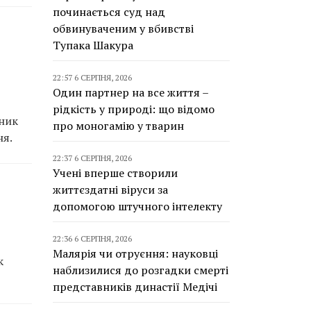
починається суд над
обвинуваченим у вбивстві
Тупака Шакура
22:57 6 СЕРПНЯ, 2026
Один партнер на все життя –
рідкість у природі: що відомо
бник
про моногамію у тварин
ня.
22:37 6 СЕРПНЯ, 2026
Учені вперше створили
життєздатні віруси за
допомогою штучного інтелекту
22:36 6 СЕРПНЯ, 2026
Малярія чи отруєння: науковці
к
наблизилися до розгадки смерті
представників династії Медічі