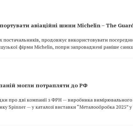
портувати авіаційні шини Michelin – The Guar
них постачальників, продовжує використовувати посередн
цузької фірми Michelin, попри запроваджені раніше санкці
паній могли потрапляти до РФ
адки про дві компанії з ФРН — виробника вимірювального
ку Spinner — у каталозі виставки “Металообробка 2025” у