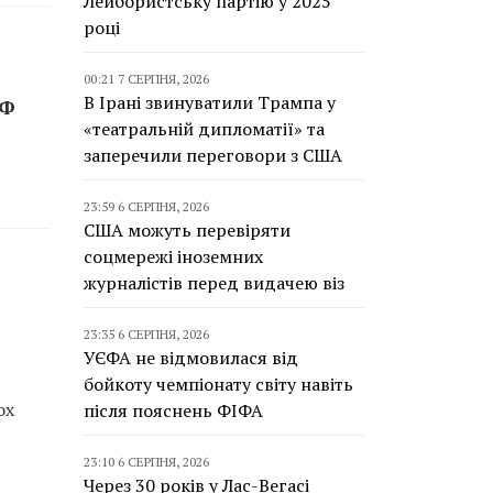
Лейбористську партію у 2025
році
00:21 7 СЕРПНЯ, 2026
В Ірані звинуватили Трампа у
РФ
«театральній дипломатії» та
заперечили переговори з США
23:59 6 СЕРПНЯ, 2026
США можуть перевіряти
соцмережі іноземних
журналістів перед видачею віз
23:35 6 СЕРПНЯ, 2026
УЄФА не відмовилася від
бойкоту чемпіонату світу навіть
ох
після пояснень ФІФА
23:10 6 СЕРПНЯ, 2026
Через 30 років у Лас-Вегасі