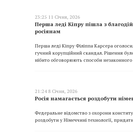
23:25 11 Січня, 2026
Перша леді Кіпру пішла з благоді
росіянам
Перша леді Кіпру Філіппа Карсера оголосил
гучний корупційний скандал. Рішення було
нібито обговорюють способи незаконного в
21:24 8 Січня, 2026
Росія намагається роздобути німе
Федеральне відомство з охорони конститу
роздобути у Німеччині технології, придатн