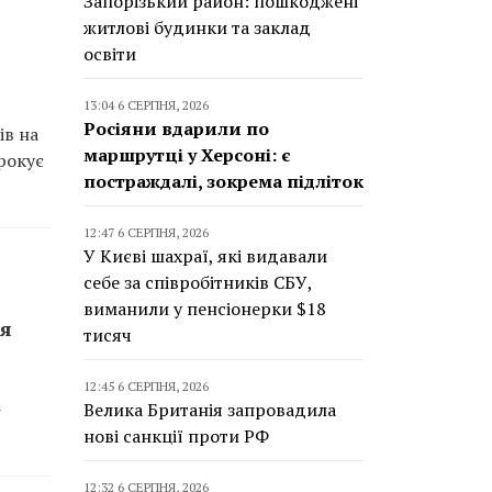
Запорізький район: пошкоджені
житлові будинки та заклад
освіти
13:04 6 СЕРПНЯ, 2026
Росіяни вдарили по
ів на
маршрутці у Херсоні: є
рокує
постраждалі, зокрема підліток
12:47 6 СЕРПНЯ, 2026
У Києві шахраї, які видавали
себе за співробітників СБУ,
виманили у пенсіонерки $18
ня
тисяч
12:45 6 СЕРПНЯ, 2026
-
Велика Британія запровадила
нові санкції проти РФ
12:32 6 СЕРПНЯ, 2026