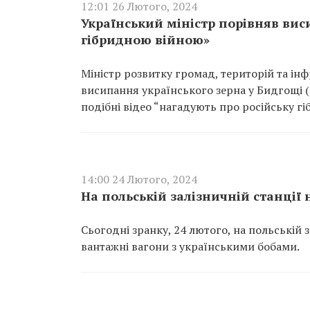
12:01 26 Лютого, 2024
Український міністр порівняв вис
гібридною війною»
Міністр розвитку громад, територій та ін
висипання українського зерна у Бидгощі (
подібні відео “нагадують про російську гі
14:00 24 Лютого, 2024
На польській залізничній станції 
Сьогодні зранку, 24 лютого, на польській 
вантажні вагони з українськими бобами.