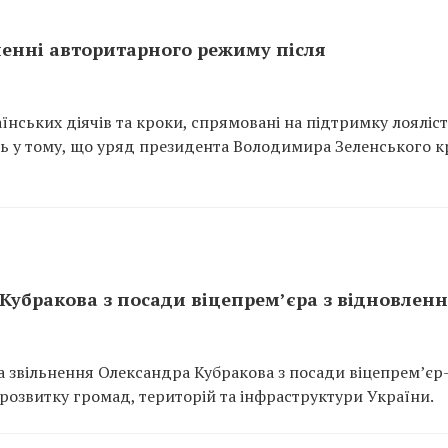
шенні авторитарного режиму після
нських діячів та кроки, спрямовані на підтримку лояліст
нь у тому, що уряд президента Володимира Зеленського к
Кубракова з посади віцепрем’єра з відновлен
а звільнення Олександра Кубракова з посади віцепрем’єр
 розвитку громад, територій та інфраструктури України.