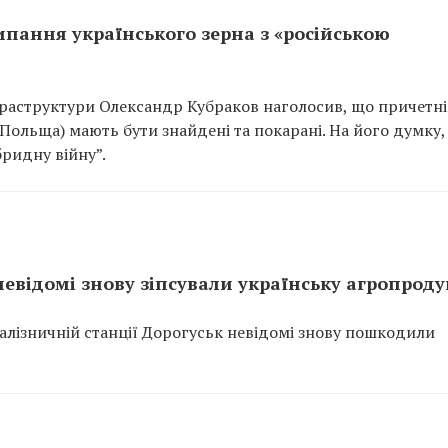
ипання українського зерна з «російською
фраструктури Олександр Кубраков наголосив, що причетні
Польща) мають бути знайдені та покарані. На його думку,
бридну війну”.
невідомі знову зіпсували українську агропрод
залізничній станції Дорогуськ невідомі знову пошкодили