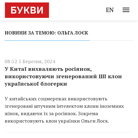
EN
НОВИНИ ЗА ТЕМОЮ: ОЛЬГА ЛОЄК
08:52 5 Березня, 2024
У Китаї вихваляють росіянок,
використовуючи згенерований ШІ клон
української блогерки
У китайських соцмережах використовують
згенеровані штучним інтелектом клони іноземних
жінок, видаючи їх за росіянок. Зокрема
використовують клон українки Ольги Лоєк.