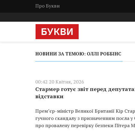
Про Букви
НОВИНИ ЗА ТЕМОЮ: ОЛЛІ РОББІНС
00:42 20 Квітня, 2026
Стармер готує звіт перед депутат
відставки
Прем’єр-міністр Великої Британії Кір Ста
гучного скандалу з призначенням посла у 
про провалену перевірку безпеки Пітера 