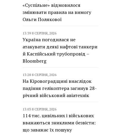
«Суспільне» відмовилося
змінювати правила на вимогу
Ольги Полякової
13:39 8 СЕРПНЯ, 2026
Україна погодилася не
атакувати деякі нафтові танкери
й Каспійський трубопровід –
Bloomberg
13:28 8 СЕРПНЯ, 2026
На Кіровоградщині внаслідок
падіння гелікоптера загинув 28-
річний військовий авіатехнік
13:03 8 СЕРПНЯ, 2026
114 тис. цивільних і військових
вважаються зниклими безвісти:
що заважає їх пошуку