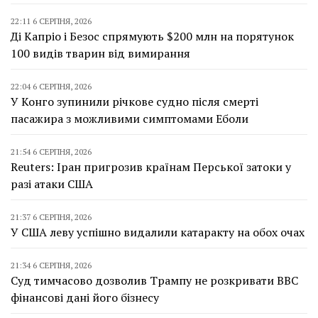
22:11 6 СЕРПНЯ, 2026
Ді Капріо і Безос спрямують $200 млн на порятунок
100 видів тварин від вимирання
22:04 6 СЕРПНЯ, 2026
У Конго зупинили річкове судно після смерті
пасажира з можливими симптомами Еболи
21:54 6 СЕРПНЯ, 2026
Reuters: Іран пригрозив країнам Перської затоки у
разі атаки США
21:37 6 СЕРПНЯ, 2026
У США леву успішно видалили катаракту на обох очах
21:34 6 СЕРПНЯ, 2026
Суд тимчасово дозволив Трампу не розкривати BBC
фінансові дані його бізнесу