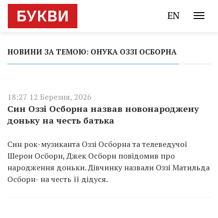
EN
НОВИНИ ЗА ТЕМОЮ: ОНУКА ОЗЗІ ОСБОРНА
18:27 12 Березня, 2026
Син Оззі Осборна назвав новонароджену
доньку на честь батька
Син рок-музиканта Оззі Осборна та телеведучої
Шерон Осборн, Джек Осборн повідомив про
народження доньки. Дівчинку назвали Оззі Матильда
Осборн- на честь її дідуся.