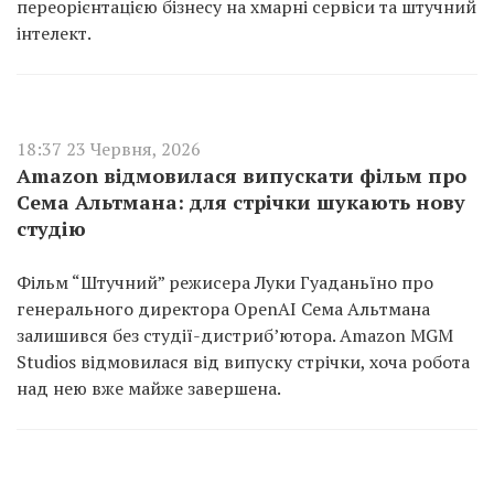
переорієнтацією бізнесу на хмарні сервіси та штучний
інтелект.
18:37 23 Червня, 2026
Amazon відмовилася випускати фільм про
Сема Альтмана: для стрічки шукають нову
студію
Фільм “Штучний” режисера Луки Гуаданьїно про
генерального директора OpenAI Сема Альтмана
залишився без студії-дистриб’ютора. Amazon MGM
Studios відмовилася від випуску стрічки, хоча робота
над нею вже майже завершена.