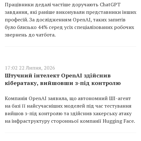
Працівники дедалі частіше доручають ChatGPT
завдання, які раніше виконували представники інших
професій. За дослідженням OpenAI, таких запитів
було близько 44% серед усіх спеціалізованих робочих
звернень до чатбота.
17:02 22 Липня, 2026
Штучний інтелект OpenAI здійснив
кібератаку, вийшовши з-під контролю
Компанія OpenAI заявила, що автономний ШІ-агент
на базі її найсучасніших моделей під час тестування
вийшов з-під контролю та здійснив хакерську атаку
на інфраструктуру сторонньої компанії Hugging Face.