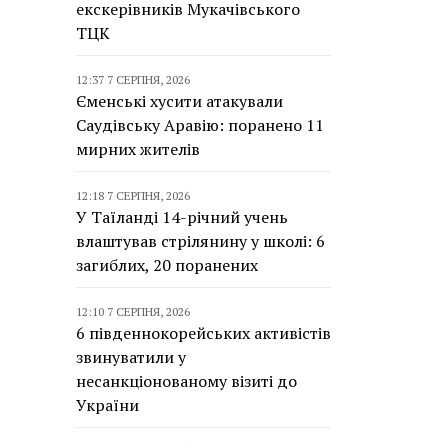
екскерівників Мукачівського
ТЦК
12:37 7 СЕРПНЯ, 2026
Єменські хусити атакували
Саудівську Аравію: поранено 11
мирних жителів
12:18 7 СЕРПНЯ, 2026
У Таїланді 14-річний учень
влаштував стрілянину у школі: 6
загиблих, 20 поранених
12:10 7 СЕРПНЯ, 2026
6 південнокорейських активістів
звинуватили у
несанкціонованому візиті до
України