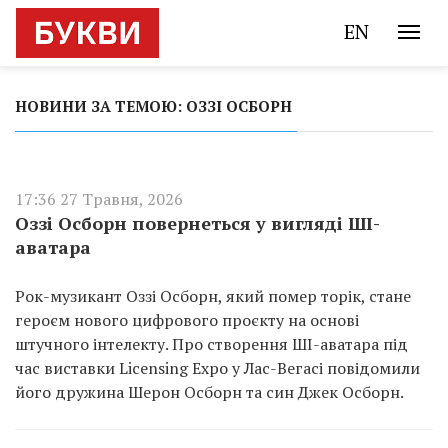
EN
НОВИНИ ЗА ТЕМОЮ: ОЗЗІ ОСБОРН
17:36 27 Травня, 2026
Оззі Осборн повернеться у вигляді ШІ-
аватара
Рок-музикант Оззі Осборн, який помер торік, стане
героєм нового цифрового проєкту на основі
штучного інтелекту. Про створення ШІ-аватара під
час виставки Licensing Expo у Лас-Вегасі повідомили
його дружина Шерон Осборн та син Джек Осборн.