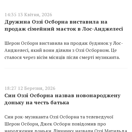
14:35 13 Квітня, 2026
Дружина Оззі Осборна виставила на
продаж сімейний маєток в Лос-Анджелесі
Шерон Осборн виставила на продаж будинок у Лос-
Анджелесі, який вони ділили з Оззі Осборном. Це
сталося через вісім місяців після смерті музиканта.
18:27 12 Березня, 2026
Син Оззі Осборна назвав новонароджену
доньку на честь батька
Син рок-музиканта Оззі Осборна та телеведучої
Шерон Осборн, Джек Осборн повідомив про
народження доньки. Дівчинку назвали Оззі Матильда