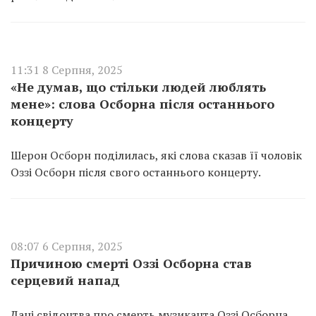
11:31 8 Серпня, 2025
«Не думав, що стільки людей люблять
мене»: слова Осборна після останнього
концерту
Шерон Осборн поділилась, які слова сказав її чоловік
Оззі Осборн після свого останнього концерту.
08:07 6 Серпня, 2025
Причиною смерті Оззі Осборна став
серцевий напад
Дані свідоцтва про смерть музиканта Оззі Осборна