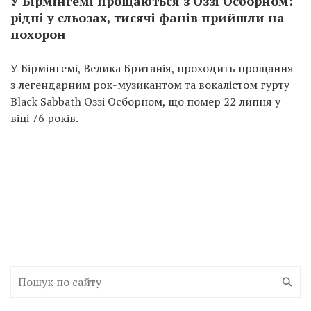
У Бірмінгемі прощаються з Оззі Осборном:
рідні у сльозах, тисячі фанів прийшли на
похорон
У Бірмінгемі, Велика Британія, проходить прощання
з легендарним рок-музикантом та вокалістом гурту
Black Sabbath Оззі Осборном, що помер 22 липня у
віці 76 років.