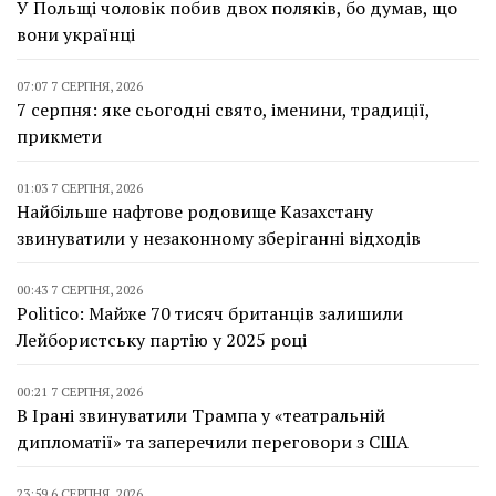
У Польщі чоловік побив двох поляків, бо думав, що
вони українці
07:07 7 СЕРПНЯ, 2026
7 серпня: яке сьогодні свято, іменини, традиції,
прикмети
01:03 7 СЕРПНЯ, 2026
Найбільше нафтове родовище Казахстану
звинуватили у незаконному зберіганні відходів
00:43 7 СЕРПНЯ, 2026
Politico: Майже 70 тисяч британців залишили
Лейбористську партію у 2025 році
00:21 7 СЕРПНЯ, 2026
В Ірані звинуватили Трампа у «театральній
дипломатії» та заперечили переговори з США
23:59 6 СЕРПНЯ, 2026