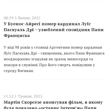
08:39 3 Липня, 2025
У Буенос-Айресі помер кардинал Луїс
Паскуаль Дрі – улюблений сповідник Папи
Франциска
У віці 98 років у столиці Аргентини помер кардинал
Луїс Паскуаль Дрі – священник, якого Папа Франциск
неодноразово згадував як зразок милосердя та
покори в служінні. Про його смерть повідомив у
середу Ватикан.
11:52 1 Травня, 2025
Мартін Скорсезе анонсував фільм, в якому
буде показано «останнє інтерв’ю» Папи