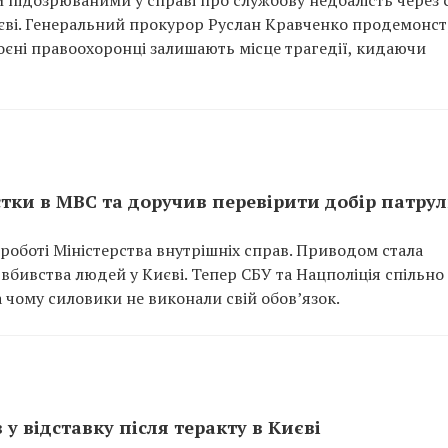
и підозрюваними у справі про службову недбалість через
Києві. Генеральний прокурор Руслан Кравченко продемонс
роєні правоохоронці залишають місце трагедії, кидаючи
тки в МВС та доручив перевірити добір патру
роботі Міністерства внутрішніх справ. Приводом стала
 вбивства людей у Києві. Тепер СБУ та Нацполіція спільно
 чому силовики не виконали свій обов’язок.
у відставку після теракту в Києві