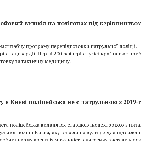
бойовий вишкіл на полігонах під керівництво
масштабну програму перепідготовки патрульної поліції,
в Нацгвардії. Перші 200 офіцерів з усієї країни вже при
отовку та тактичну медицину.
у в Києві поліцейська не є патрульною з 2019-г
риста поліцейська виявилася старшою інспекторкою з пита
ульної поліції Києва, яку вивели на вулицю для підсиленн
робницькому арешт із можливістю внесення застави у роз