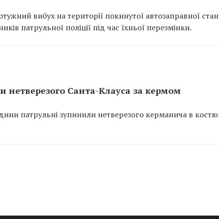
отужний вибух на території покинутої автозаправної станц
ків патрульної поліції під час їхньої перезмінки.
и нетверезого Санта-Клауса за кермом
одини патрульні зупинили нетверезого керманича в костю