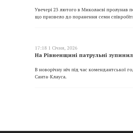
Увечері 23 лютого в Миколаєві пролунав п
що призвело до поранення семи співробітни
17:18 1 Січня, 2026
На Рівненщині патрульні зупинил
В новорічну ніч під час комендантської г
Санта-Клауса.