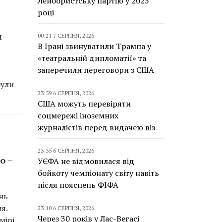
Лейбористську партію у 2025
році
м
00:21 7 СЕРПНЯ, 2026
В Ірані звинуватили Трампа у
«театральній дипломатії» та
заперечили переговори з США
були
23:59 6 СЕРПНЯ, 2026
США можуть перевіряти
соцмережі іноземних
журналістів перед видачею віз
23:35 6 СЕРПНЯ, 2026
о –
УЄФА не відмовилася від
бойкоту чемпіонату світу навіть
після пояснень ФІФА
нь
я.
23:10 6 СЕРПНЯ, 2026
Через 30 років у Лас-Вегасі
мірі