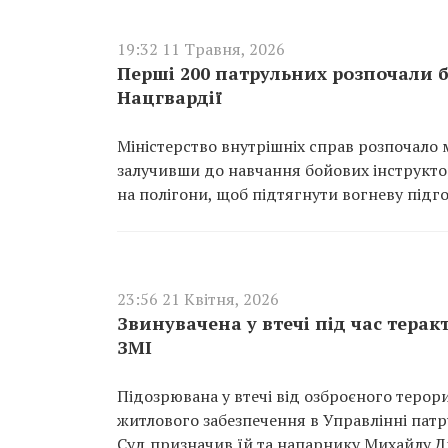
19:32 11 Травня, 2026
Перші 200 патрульних розпочали 
Нацгвардії
Міністерство внутрішніх справ розпочало 
залучивши до навчання бойових інструкторі
на полігони, щоб підтягнути вогневу підг
23:56 21 Квітня, 2026
Звинувачена у втечі під час теракт
ЗМІ
Підозрювана у втечі від озброєного теро
житлового забезпечення в Управлінні патр
Суд призначив їй та напарнику Михайлу Д