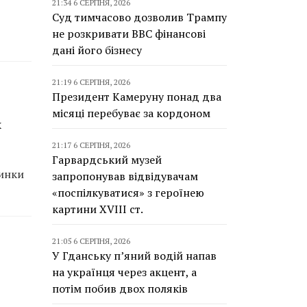
21:34 6 СЕРПНЯ, 2026
Суд тимчасово дозволив Трампу
не розкривати BBC фінансові
дані його бізнесу
21:19 6 СЕРПНЯ, 2026
Президент Камеруну понад два
місяці перебуває за кордоном
х
21:17 6 СЕРПНЯ, 2026
Гарвардський музей
пинки
запропонував відвідувачам
«поспілкуватися» з героїнею
картини XVIII ст.
21:05 6 СЕРПНЯ, 2026
У Гданську п’яний водій напав
на українця через акцент, а
потім побив двох поляків