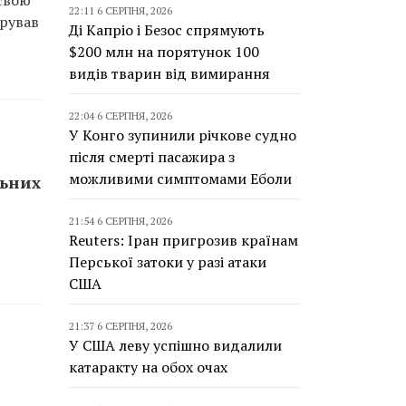
 свою
22:11 6 СЕРПНЯ, 2026
трував
Ді Капріо і Безос спрямують
$200 млн на порятунок 100
видів тварин від вимирання
22:04 6 СЕРПНЯ, 2026
У Конго зупинили річкове судно
після смерті пасажира з
можливими симптомами Еболи
льних
21:54 6 СЕРПНЯ, 2026
Reuters: Іран пригрозив країнам
Перської затоки у разі атаки
США
21:37 6 СЕРПНЯ, 2026
У США леву успішно видалили
катаракту на обох очах