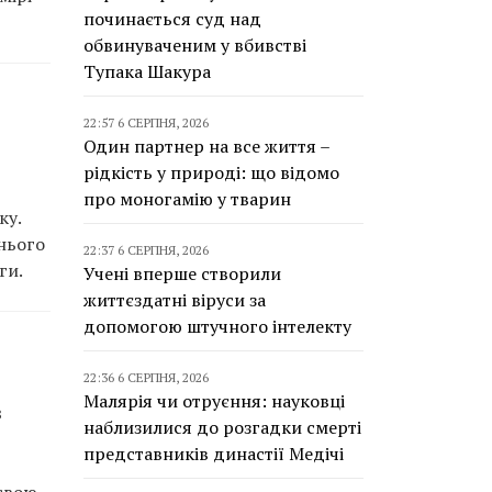
починається суд над
обвинуваченим у вбивстві
Тупака Шакура
22:57 6 СЕРПНЯ, 2026
Один партнер на все життя –
рідкість у природі: що відомо
про моногамію у тварин
ку.
нього
22:37 6 СЕРПНЯ, 2026
ги.
Учені вперше створили
життєздатні віруси за
допомогою штучного інтелекту
22:36 6 СЕРПНЯ, 2026
Малярія чи отруєння: науковці
в
наблизилися до розгадки смерті
представників династії Медічі