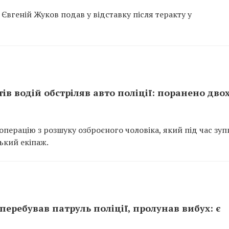
Євгеній Жуков подав у відставку після теракту у
тів водій обстріляв авто поліції: поранено дво
перацію з розшуку озброєного чоловіка, який під час зу
ький екіпаж.
перебував патруль поліції, пролунав вибух: є