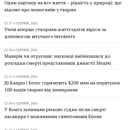
Один партнер на все життя – рідкість у природі: що
відомо про моногамію у тварин
22:37 6 СЕРПНЯ, 2026
Учені вперше створили життєздатні віруси за
допомогою штучного інтелекту
22:36 6 СЕРПНЯ, 2026
Малярія чи отруєння: науковці наблизилися до
розгадки смерті представників династії Медічі
22:11 6 СЕРПНЯ, 2026
Ді Капріо і Безос спрямують $200 млн на порятунок
100 видів тварин від вимирання
22:04 6 СЕРПНЯ, 2026
У Конго зупинили річкове судно після смерті
пасажира з можливими симптомами Еболи
21:54 6 СЕРПНЯ, 2026