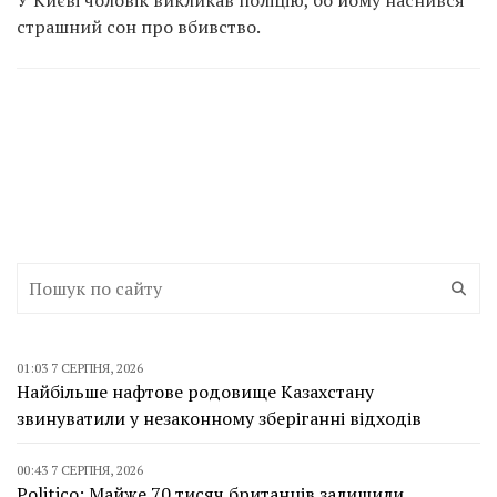
У Києві чоловік викликав поліцію, бо йому наснився
страшний сон про вбивство.
01:03 7 СЕРПНЯ, 2026
Найбільше нафтове родовище Казахстану
звинуватили у незаконному зберіганні відходів
00:43 7 СЕРПНЯ, 2026
Politico: Майже 70 тисяч британців залишили