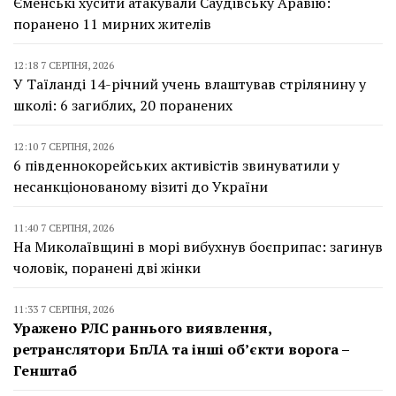
Єменські хусити атакували Саудівську Аравію:
поранено 11 мирних жителів
12:18 7 СЕРПНЯ, 2026
У Таїланді 14-річний учень влаштував стрілянину у
школі: 6 загиблих, 20 поранених
12:10 7 СЕРПНЯ, 2026
6 південнокорейських активістів звинуватили у
несанкціонованому візиті до України
11:40 7 СЕРПНЯ, 2026
На Миколаївщині в морі вибухнув боєприпас: загинув
чоловік, поранені дві жінки
11:33 7 СЕРПНЯ, 2026
Уражено РЛС раннього виявлення,
ретранслятори БпЛА та інші об’єкти ворога –
Генштаб