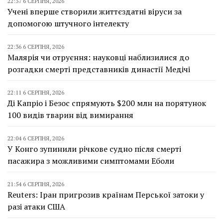
22:37 6 СЕРПНЯ, 2026
Учені вперше створили життєздатні віруси за
допомогою штучного інтелекту
22:36 6 СЕРПНЯ, 2026
Малярія чи отруєння: науковці наблизилися до
розгадки смерті представників династії Медічі
22:11 6 СЕРПНЯ, 2026
Ді Капріо і Безос спрямують $200 млн на порятунок
100 видів тварин від вимирання
22:04 6 СЕРПНЯ, 2026
У Конго зупинили річкове судно після смерті
пасажира з можливими симптомами Еболи
21:54 6 СЕРПНЯ, 2026
Reuters: Іран пригрозив країнам Перської затоки у
разі атаки США