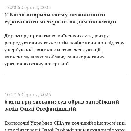
12:32 6 Серпня, 2026
У Києві викрили схему незаконного
сурогатного материнства для іноземців
Директору приватного київського медцентру
репродуктивних технологій повідомили про підозру
у вербуванні людини з метою експлуатації,
вчиненому шляхом обману та використання
уразливого стану потерпілої
10:27 6 Серпня, 2026
6 млн грн застави: суд обрав запобіжний
захід Ользі Стефанішиній
Експосолці України в США та колишній віцепремʼєрці
з євроінтеграції Ользі Стефанішиній вручили підозру.