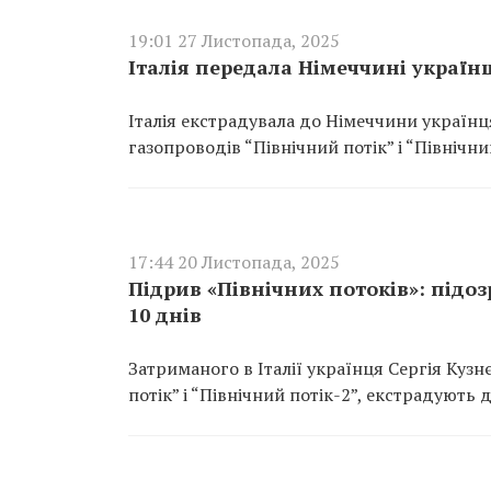
19:01 27 Листопада, 2025
Італія передала Німеччині українц
Італія екстрадувала до Німеччини українц
газопроводів “Північний потік” і “Північни
17:44 20 Листопада, 2025
Підрив «Північних потоків»: підо
10 днів
Затриманого в Італії українця Сергія Кузн
потік” і “Північний потік-2”, екстрадують 