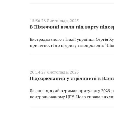
15:56 28 Листопада, 2025
В Німеччині взяли під варту підоз
Екстрадованого з Італії українця Сергія К
причетності до підриву газопроводів “Півні
20:14 27 Листопада, 2025
Підозрюваний у стрілянині в Ваш
Лаканвал, який отримав притулок у 2025 р
контрольованому ЦРУ. Його справа виклик