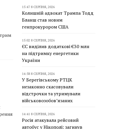
15:47 8 СЕРПНЯ, 2026
Колишній адвокат Трампа Тодд
Бланш став новим
генпрокурором США
стрим
15:02 8 СЕРПНЯ, 2026
ЄС виділив додаткові €30 млн
на підтримку енергетики
України
14:58 8 СЕРПНЯ, 2026
У Берегівському РТЦК
незаконно скасовували
відстрочки та утримували
військовозобов’язаних
я
орення
14:41 8 СЕРПНЯ, 2026
Росія атакувала рейсовий
автобус у Нікополі: загинув