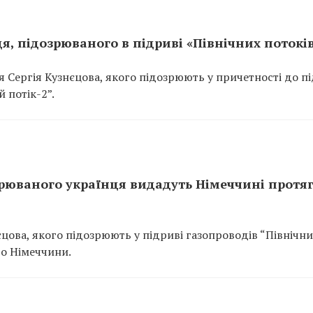
я, підозрюваного в підриві «Північних потокі
я Сергія Кузнєцова, якого підозрюють у причетності до п
й потік-2”.
зрюваного українця видадуть Німеччині протя
єцова, якого підозрюють у підриві газопроводів “Північн
до Німеччини.