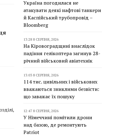
Україна погодилася не
атакувати деякі нафтові танкери
й Каспійський трубопровід –
Bloomberg
нця
13:28 8 СЕРПНЯ, 2026
На Кіровоградщині внаслідок
падіння гелікоптера загинув 28-
річний військовий авіатехнік
13:03 8 СЕРПНЯ, 2026
114 тис. цивільних і військових
вважаються зниклими безвісти:
що заважає їх пошуку
зділі,
12:47 8 СЕРПНЯ, 2026
У Німеччині помітили дрони
над базою, де ремонтують
Patriot