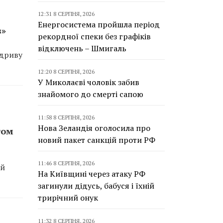
12:31 8 СЕРПНЯ, 2026
Енергосистема пройшла період
в»
рекордної спеки без графіків
відключень – Шмигаль
ідриву
12:20 8 СЕРПНЯ, 2026
У Миколаєві чоловік забив
знайомого до смерті сапою
11:58 8 СЕРПНЯ, 2026
Нова Зеландія оголосила про
гом
новий пакет санкцій проти РФ
11:46 8 СЕРПНЯ, 2026
ий
На Київщині через атаку РФ
загинули дідусь, бабуся і їхній
трирічний онук
11:32 8 СЕРПНЯ, 2026