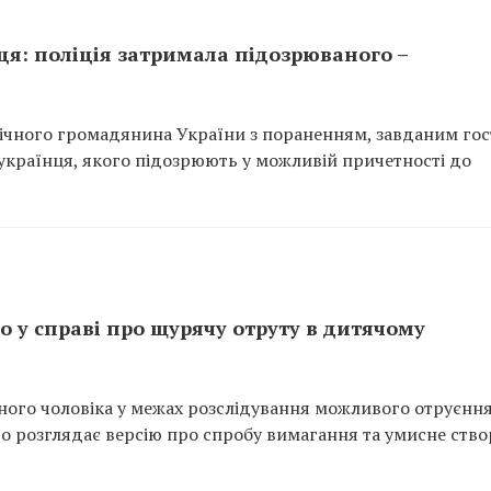
я: поліція затримала підозрюваного –
-річного громадянина України з пораненням, завданим го
українця, якого підозрюють у можливій причетності до
о у справі про щурячу отруту в дитячому
чного чоловіка у межах розслідування можливого отруєнн
во розглядає версію про спробу вимагання та умисне ств