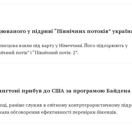
рюваного у підриві “Північних потоків” украї
узнєцова взяли під варту у Німеччині. Його підозрюють у
чний потік” і “Північний потік-2”.
ингтоні прибув до США за програмою Байдена
оці, раніше служив в елітному контртерористичному підро
ала обговорення ефективності перевірки біженців.