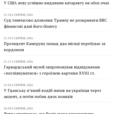
У США леву успішно видалили катаракту на обох очах
21:34 6 СЕРПНЯ, 2026
Суд тимчасово дозволив Трампу не розкривати BBC
фінансові дані його бізнесу
21:19 6 СЕРПНЯ, 2026
Президент Камеруну понад два місяці перебуває за
кордоном
21:17 6 СЕРПНЯ, 2026
Гарвардський музей запропонував відвідувачам
«поспілкуватися» з героїнею картини XVIII ст.
21:05 6 СЕРПНЯ, 2026
У Гданську п’яний водій напав на українця через
акцент, а потім побив двох поляків
20:59 6 СЕРПНЯ, 2026
Литва припускає, що Росія може використати