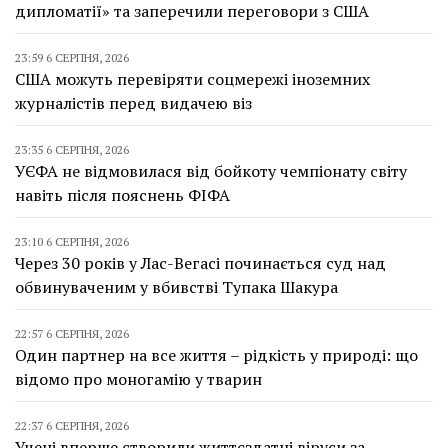
дипломатії» та заперечили переговори з США
23:59 6 СЕРПНЯ, 2026
США можуть перевіряти соцмережі іноземних
журналістів перед видачею віз
23:35 6 СЕРПНЯ, 2026
УЄФА не відмовилася від бойкоту чемпіонату світу
навіть після пояснень ФІФА
23:10 6 СЕРПНЯ, 2026
Через 30 років у Лас-Вегасі починається суд над
обвинуваченим у вбивстві Тупака Шакура
22:57 6 СЕРПНЯ, 2026
Один партнер на все життя – рідкість у природі: що
відомо про моногамію у тварин
22:37 6 СЕРПНЯ, 2026
Учені вперше створили життєздатні віруси за