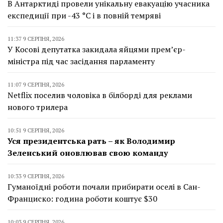
В Антарктиді провели унікальну евакуацію учасника
експедиції при -43 °C і в повній темряві
11:37 9 СЕРПНЯ, 2026
У Косові депутатка закидала яйцями прем’єр-
міністра під час засідання парламенту
11:07 9 СЕРПНЯ, 2026
Netflix поселив чоловіка в білборді для реклами
нового трилера
10:51 9 СЕРПНЯ, 2026
Уся президентська рать – як Володимир
Зеленський оновлював свою команду
10:33 9 СЕРПНЯ, 2026
Гуманоїдні роботи почали прибирати оселі в Сан-
Франциско: година роботи коштує $30
10:03 9 СЕРПНЯ, 2026