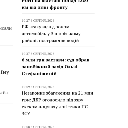
Росії на відстані понад 1300
км від лінії фронту
10:27 6 СЕРПНЯ, 2026
РФ атакувала дроном
писали
автомобіль у Запорізькому
районі: постраждав водій
10:27 6 СЕРПНЯ, 2026
6 млн грн застави: суд обрав
запобіжний захід Ользі
аїну
Стефанішиній
10:09 6 СЕРПНЯ, 2026
жба.
Незаконне збагачення на 21 млн
грн: ДБР оголосило підозру
екскомандувачу логістики ПС
ЗСУ
10:08 6 СЕРПНЯ, 2026