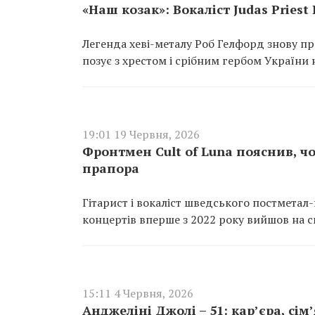
«Наш козак»: Вокаліст Judas Pries
Легенда хеві-металу Роб Гелфорд знову пр
позує з хрестом і срібним гербом України 
19:01 19 Червня, 2026
Фронтмен Cult of Luna пояснив, чо
прапора
Гітарист і вокаліст шведського постметал-
концертів вперше з 2022 року вийшов на с
15:11 4 Червня, 2026
Анджеліні Джолі – 51: кар’єра, сім