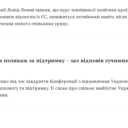
нії Девід Леммі заявив, що курс зовнішньої політики краї
нням відносин із ЄС, залишиться незмінним навіть після
ачення нового очільника уряду.
 полякам за підтримку – зал відповів гучним
ко під час відкриття Конференції з відновлення України
помогу та підтримку. Її слова про спільне майбутнє Укра
ами.