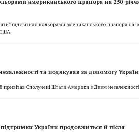
ольорами американського прапора на 250-річч
ати” підсвітили кольорами американського прапора на ч
 США.
езалежності та подякував за допомогу Україн
 привітав Сполучені Штати Америки з Днем незалежності
 підтримки України продовжиться й після