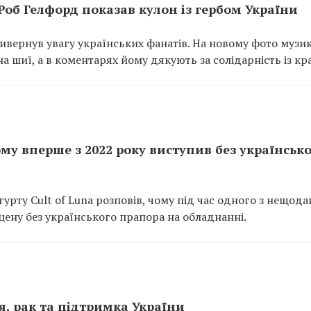
t Роб Гелфорд показав кулон із гербом України
ивернув увагу українських фанатів. На новому фото музи
на шиї, а в коментарях йому дякують за солідарність із кр
му вперше з 2022 року виступив без українськ
гурту Cult of Luna розповів, чому під час одного з нещода
цену без українського прапора на обладнанні.
’я, рак та підтримка України