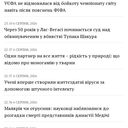
УЄФА не відмовилася від бойкоту чемпіонату світу
навіть після пояснень ФІФА
23:10 6 СЕРПНЯ, 2026
Через 30 років у Лас-Вегасі починається суд над
обвинуваченим у вбивстві Тупака Шакура
22:57 6 СЕРПНЯ, 2026
Один партнер на все життя – рідкість у природі: що
відомо про моногамію у тварин
22:37 6 СЕРПНЯ, 2026
Учені вперше створили життєздатні віруси за
допомогою штучного інтелекту
22:36 6 СЕРПНЯ, 2026
Малярія чи отруєння: науковці наблизилися до
розгадки смерті представників династії Медічі