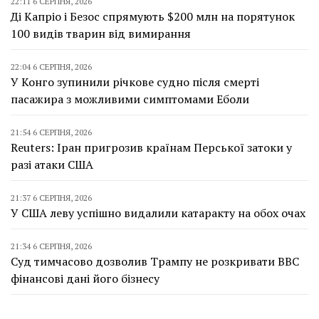
22:11 6 СЕРПНЯ, 2026
Ді Капріо і Безос спрямують $200 млн на порятунок
100 видів тварин від вимирання
22:04 6 СЕРПНЯ, 2026
У Конго зупинили річкове судно після смерті
пасажира з можливими симптомами Еболи
21:54 6 СЕРПНЯ, 2026
Reuters: Іран пригрозив країнам Перської затоки у
разі атаки США
21:37 6 СЕРПНЯ, 2026
У США леву успішно видалили катаракту на обох очах
21:34 6 СЕРПНЯ, 2026
Суд тимчасово дозволив Трампу не розкривати BBC
фінансові дані його бізнесу