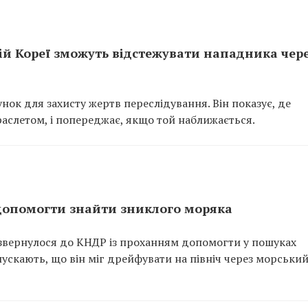
ій Кореї зможуть відстежувати нападника чер
нок для захисту жертв переслідування. Він показує, де
аслетом, і попереджає, якщо той наближається.
допомогти знайти зниклого моряка
 звернулося до КНДР із проханням допомогти у пошуках
пускають, що він міг дрейфувати на північ через морськи