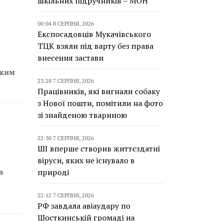
шкільних підручників – МОН
00:04 8 СЕРПНЯ, 2026
Експосадовців Мукачівського
ТЦК взяли під варту без права
внесення застави
аким
23:28 7 СЕРПНЯ, 2026
Працівників, які вигнали собаку
з Нової пошти, помітили на фото
зі знайденою твариною
22:50 7 СЕРПНЯ, 2026
ШІ вперше створив життєздатні
віруси, яких не існувало в
а
природі
22:12 7 СЕРПНЯ, 2026
РФ завдала авіаудару по
Шосткинській громаді на