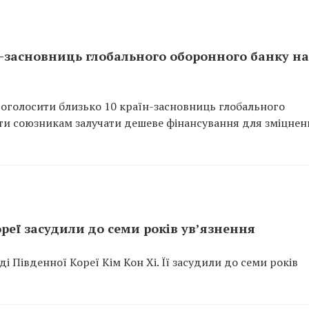
н-засновниць глобального оборонного банку на
 оголосити близько 10 країн-засновниць глобального
гти союзникам залучати дешеве фінансування для зміцнен
еї засудили до семи років ув’язнення
і Південної Кореї Кім Кон Хі. Її засудили до семи років