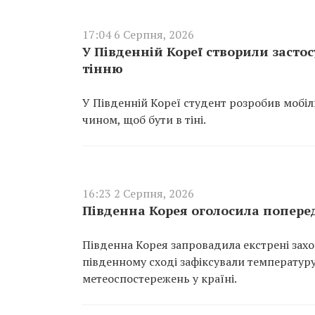
17:04 6 Серпня, 2026
У Південній Кореї створили засто
тінню
У Південній Кореї студент розробив мобі
чином, щоб бути в тіні.
16:23 2 Серпня, 2026
Південна Корея оголосила попере
Південна Корея запровадила екстрені заход
південному сході зафіксували температуру
метеоспостережень у країні.