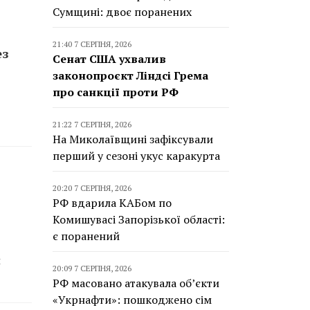
Сумщині: двоє поранених
21:40 7 СЕРПНЯ, 2026
ез
Сенат США ухвалив
законопроєкт Ліндсі Грема
про санкції проти РФ
21:22 7 СЕРПНЯ, 2026
На Миколаївщині зафіксували
перший у сезоні укус каракурта
20:20 7 СЕРПНЯ, 2026
РФ вдарила КАБом по
Комишувасі Запорізької області:
є поранений
й
20:09 7 СЕРПНЯ, 2026
РФ масовано атакувала об’єкти
«Укрнафти»: пошкоджено сім