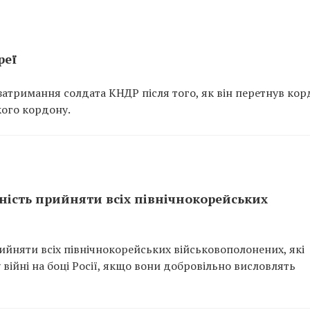
реї
затримання солдата КНДР після того, як він перетнув ко
кого кордону.
ність прийняти всіх північнокорейських
ийняти всіх північнокорейських військовополонених, які
у війні на боці Росії, якщо вони добровільно висловлять