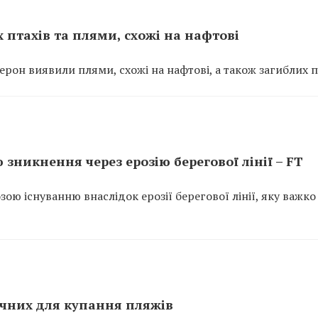
птахів та плями, схожі на нафтові
рон виявили плями, схожі на нафтові, а також загиблих п
 зникнення через ерозію берегової лінії – FT
зою існуванню внаслідок ерозії берегової лінії, яку важко
чних для купання пляжів