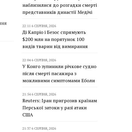
наблизилися до розгадки смерті
представників династії Медічі
ння
22:11 6 СЕРПНЯ, 2026
Ді Капріо і Безос спрямують
$200 млн на порятунок 100
видів тварин від вимирання
22:04 6 СЕРПНЯ, 2026
У Конго зупинили річкове судно
після смерті пасажира з
можливими симптомами Еболи
21:54 6 СЕРПНЯ, 2026
Reuters: Іран пригрозив країнам
Перської затоки у разі атаки
США
21:37 6 СЕРПНЯ, 2026