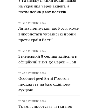
У Гданську п’яний водій напав
на українця через акцент, а
потім побив двох поляків
20:59 6 СЕРПНЯ, 2026
Литва припускає, що Росія може
використати українські дрони
проти країн Балтії
20:56 6 СЕРПНЯ, 2026
Зеленський 8 серпня здійснить
офіційний візит до Сербії – ЗМІ
20:45 6 СЕРПНЯ, 2026
Особисті речі Вітні Г’юстон
продадуть на благодійному
аукціоні
20:37 6 СЕРПНЯ, 2026
Трамп спростував чутки про