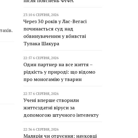
після пояснень ФІФА
23:10 6 СЕРПНЯ, 2026
Через 30 років у Лас-Вегасі
починається суд над
тахів.
обвинуваченим у вбивстві
Тупака Шакура
22:57 6 СЕРПНЯ, 2026
Один партнер на все життя –
рідкість у природі: що відомо
про моногамію у тварин
22:37 6 СЕРПНЯ, 2026
Учені вперше створили
життєздатні віруси за
допомогою штучного інтелекту
22:36 6 СЕРПНЯ, 2026
Малярія чи отруєння: науковці