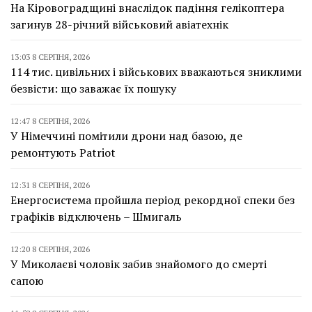
На Кіровоградщині внаслідок падіння гелікоптера
загинув 28-річний військовий авіатехнік
13:03 8 СЕРПНЯ, 2026
114 тис. цивільних і військових вважаються зниклими
безвісти: що заважає їх пошуку
12:47 8 СЕРПНЯ, 2026
У Німеччині помітили дрони над базою, де
ремонтують Patriot
12:31 8 СЕРПНЯ, 2026
Енергосистема пройшла період рекордної спеки без
графіків відключень – Шмигаль
12:20 8 СЕРПНЯ, 2026
У Миколаєві чоловік забив знайомого до смерті
сапою