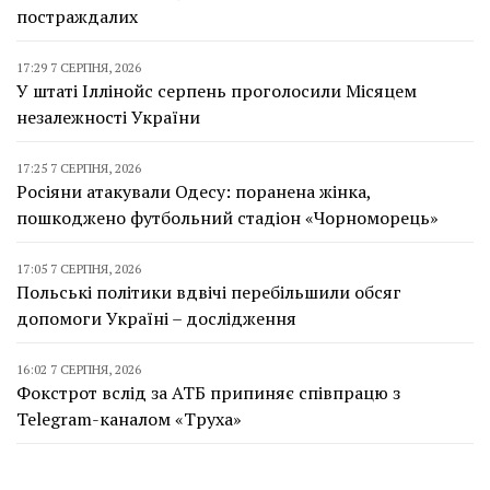
постраждалих
17:29 7 СЕРПНЯ, 2026
У штаті Іллінойс серпень проголосили Місяцем
незалежності України
17:25 7 СЕРПНЯ, 2026
Росіяни атакували Одесу: поранена жінка,
пошкоджено футбольний стадіон «Чорноморець»
17:05 7 СЕРПНЯ, 2026
Польські політики вдвічі перебільшили обсяг
допомоги Україні – дослідження
16:02 7 СЕРПНЯ, 2026
Фокстрот вслід за АТБ припиняє співпрацю з
Telegram-каналом «Труха»