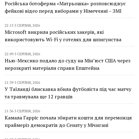
Російська ботоферма «Матрьошка» розповсюджує
фейкові відео перед виборами у Німеччині – ЗМІ
22:13 5 СЕРПНЯ, 2026
Microsoft викрила російських хакерів, які
використовують Wi-Fi у готелях для шпигунства
22:09 5 СЕРПНЯ, 2026
Нью-Мексико подало до суду на Мін’юст США через
нерозкриті матеріали справи Епштейна
21:39 5 СЕРПНЯ, 2026
У Таїланді блискавка вбила футболіста під час матчу
та травмувала ще 12 гравців
21:36 5 СЕРПНЯ, 2026
Камала Гарріс почала збирати кошти для переможця
праймеріз демократів до Сенату у Мічигані