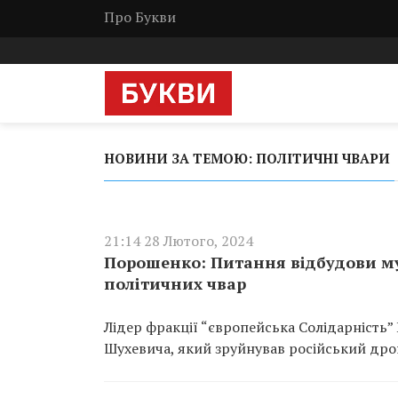
Про Букви
НОВИНИ ЗА ТЕМОЮ: ПОЛІТИЧНІ ЧВАРИ
21:14 28 Лютого, 2024
Порошенко: Питання відбудови м
політичних чвар
Лідер фракції “європейська Солідарність”
Шухевича, який зруйнував російський дро