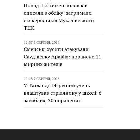
Понад 1,5 тисячі чоловіків
списали з обліку: затримали
екскерівників Мукачівського
ТЦК
12:37 7 СЕРПНЯ, 2026
Єменські хусити атакували
Саудівську Аравію: поранено 11
мирних жителів
12:18 7 СЕРПНЯ, 2026
У Таїланді 14-річний учень
влаштував стрілянину у школі: 6
загиблих, 20 поранених