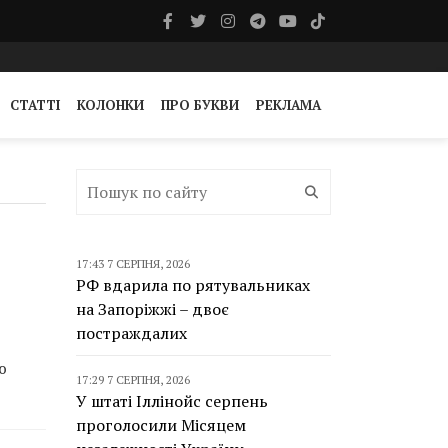
СТАТТІ
КОЛОНКИ
ПРО БУКВИ
РЕКЛАМА
17:43 7 СЕРПНЯ, 2026
РФ вдарила по рятувальниках
на Запоріжжі – двоє
постраждалих
ю
17:29 7 СЕРПНЯ, 2026
У штаті Іллінойс серпень
проголосили Місяцем