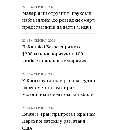
22:36 6 СЕРПНЯ, 2026
Малярія чи отруєння: науковці
наблизилися до розгадки смерті
представників династії Медічі
22:11 6 СЕРПНЯ, 2026
Ді Капріо і Безос спрямують
$200 млн на порятунок 100
видів тварин від вимирання
22:04 6 СЕРПНЯ, 2026
У Конго зупинили річкове судно
після смерті пасажира з
можливими симптомами Еболи
21:54 6 СЕРПНЯ, 2026
Reuters: Іран пригрозив країнам
Перської затоки у разі атаки
США