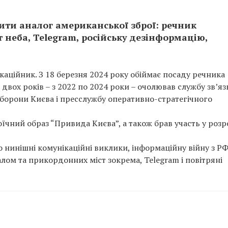
ити аналог американської зброї: речник
 неба, Telegram, російську дезінформацію,
каційник. З 18 березня 2024 року обіймає посаду речника
двох років – з 2022 по 2024 роки – очолював службу зв’язк
оборони Києва і пресслужбу оперативно-стратегічного
роїчний образ “Привида Києва”, а також брав участь у розр
 нинішні комунікаційні виклики, інформаційну війну з РФ
алом та прикордонних міст зокрема, Telegram і повітряні