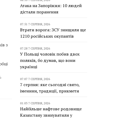
Атака на Запоріжжя: 10 людей
дістали поранення
07:51 7 СЕРПНЯ, 2026
Втрати ворога: ЗСУ знищили ще
1210 російських окупантів
ів з
07:28 7 СЕРПНЯ, 2026
У Польщі чоловік побив двох
поляків, бо думав, що вони
обці
українці
,
07:07 7 СЕРПНЯ, 2026
7 серпня: яке сьогодні свято,
іменини, традиції, прикмети
01:03 7 СЕРПНЯ, 2026
Найбільше нафтове родовище
Казахстану звинуватили у