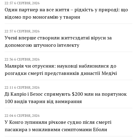
22:57 6 СЕРПНЯ, 2026
Один партнер на все життя – рідкість у природі: що
відомо про моногамію у тварин
22:37 6 СЕРПНЯ, 2026
Учені вперше створили життєздатні віруси за
допомогою штучного інтелекту
22:36 6 СЕРПНЯ, 2026
Малярія чи отруєння: науковці наблизилися до
розгадки смерті представників династії Медічі
22:11 6 СЕРПНЯ, 2026
Ді Капріо і Безос спрямують $200 млн на порятунок
100 видів тварин від вимирання
22:04 6 СЕРПНЯ, 2026
У Конго зупинили річкове судно після смерті
пасажира з можливими симптомами Еболи