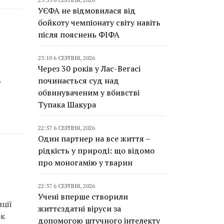
УЄФА не відмовилася від
бойкоту чемпіонату світу навіть
після пояснень ФІФА
23:10 6 СЕРПНЯ, 2026
Через 30 років у Лас-Вегасі
,
починається суд над
обвинуваченим у вбивстві
Тупака Шакура
22:57 6 СЕРПНЯ, 2026
Один партнер на все життя –
рідкість у природі: що відомо
про моногамію у тварин
22:37 6 СЕРПНЯ, 2026
Учені вперше створили
ції
життєздатні віруси за
ок
допомогою штучного інтелекту