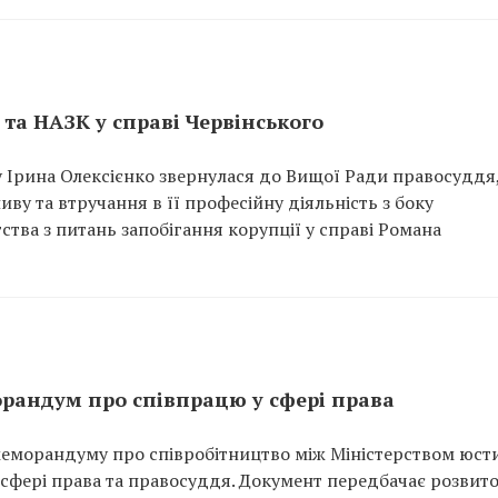
 та НАЗК у справі Червінського
 Ірина Олексієнко звернулася до Вищої Ради правосуддя
у та втручання в її професійну діяльність з боку
ства з питань запобігання корупції у справі Романа
орандум про співпрацю у сфері права
меморандуму про співробітництво між Міністерством юсти
у сфері права та правосуддя. Документ передбачає розвит