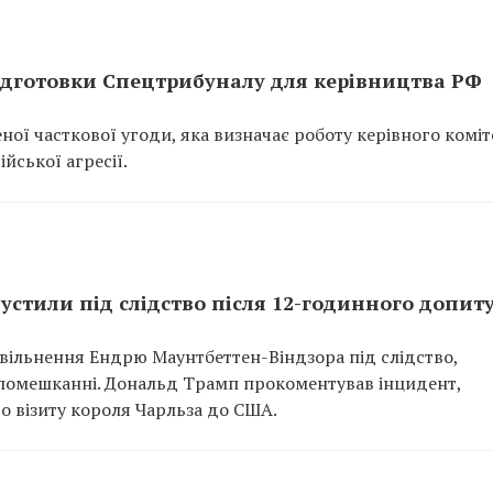
підготовки Спецтрибуналу для керівництва РФ
ної часткової угоди, яка визначає роботу керівного коміт
йської агресії.
стили під слідство після 12-годинного допит
звільнення Ендрю Маунтбеттен-Віндзора під слідство,
 помешканні. Дональд Трамп прокоментував інцидент,
о візиту короля Чарльза до США.