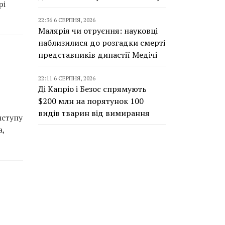
рі
22:36 6 СЕРПНЯ, 2026
Малярія чи отруєння: науковці
наблизилися до розгадки смерті
представників династії Медічі
22:11 6 СЕРПНЯ, 2026
Ді Капріо і Безос спрямують
$200 млн на порятунок 100
видів тварин від вимирання
иступу
а,