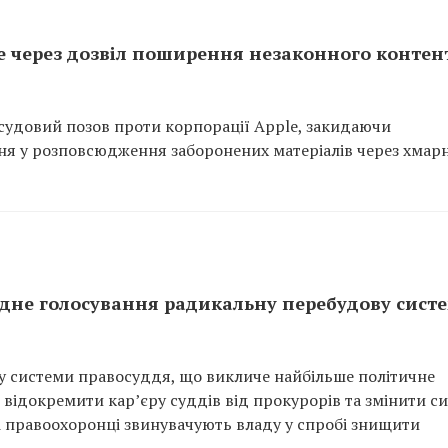
le через дозвіл поширення незаконного контен
 судовий позов проти корпорації Apple, закидаючи
ння у розповсюдження заборонених матеріалів через хмар
одне голосування радикальну перебудову сист
ду системи правосуддя, що викличе найбільше політичне
відокремити кар’єру суддів від прокурорів та змінити с
мі правоохоронці звинувачують владу у спробі знищити