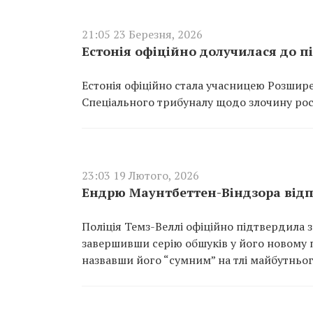
21:05 23 Березня, 2026
Естонія офіційно долучилася до 
Естонія офіційно стала учасницею Розшире
Спеціального трибуналу щодо злочину росі
23:03 19 Лютого, 2026
Ендрю Маунтбеттен-Віндзора відпу
Поліція Темз-Веллі офіційно підтвердила 
завершивши серію обшуків у його новому
назвавши його “сумним” на тлі майбутньог