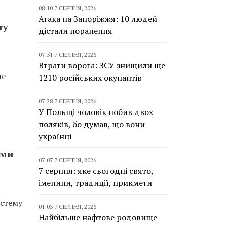
08:10 7 СЕРПНЯ, 2026
Атака на Запоріжжя: 10 людей
ту
дістали поранення
07:51 7 СЕРПНЯ, 2026
Втрати ворога: ЗСУ знищили ще
не
1210 російських окупантів
07:28 7 СЕРПНЯ, 2026
У Польщі чоловік побив двох
поляків, бо думав, що вони
українці
еми
07:07 7 СЕРПНЯ, 2026
7 серпня: яке сьогодні свято,
іменини, традиції, прикмети
истему
01:03 7 СЕРПНЯ, 2026
Найбільше нафтове родовище