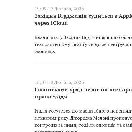
19:09 19 Лютого, 2026
Західна Вірджинія судиться з App
через iCloud
Влада штату Західна Вірджинія ініціювала
технологічному гіганту свідоме невтруча
сховище.
18:07 18 Лютого, 2026
Італійський уряд виніс на всенар
правосуддя
Італія готується до масштабного перегля
зіткнення року. Джорджа Мелоні пропонує 
контролю за ними, тоді як опозиція та са