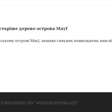
старіше дерево острова Мауї
йському острові Мауї, зазнало сильних пошкоджень внасл
ДПОВІДАЛЬНІСТЮ “МЕДІАКОМУНІКАЦІЇ”