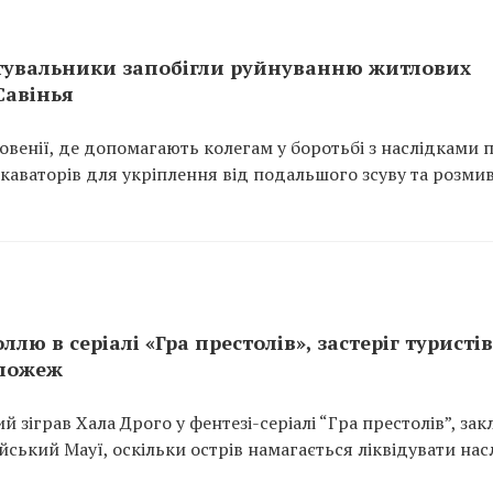
рятувальники запобігли руйнуванню житлових
Савінья
венії, де допомагають колегам у боротьбі з наслідками п
скаваторів для укріплення від подальшого зсуву та розми
ю в серіалі «Гра престолів», застеріг туристів
 пожеж
зіграв Хала Дрого у фентезі-серіалі “Гра престолів”, зак
йський Мауї, оскільки острів намагається ліквідувати нас