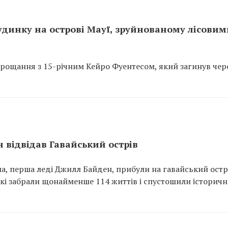
удинку на острові Мауї, зруйнованому лісовим
 прощання з 15-річним Кейро Фуентесом, який загинув чер
н відвідав Гавайський острів
, перша леді Джилл Байден, прибули на гавайський остр
 які забрали щонайменше 114 життів і спустошили історичн