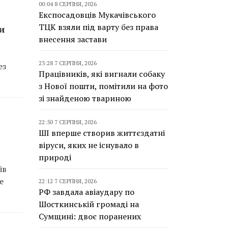
00:04 8 СЕРПНЯ, 2026
Експосадовців Мукачівського
ТЦК взяли під варту без права
и
внесення застави
23:28 7 СЕРПНЯ, 2026
ез
Працівників, які вигнали собаку
з Нової пошти, помітили на фото
зі знайденою твариною
22:50 7 СЕРПНЯ, 2026
ШІ вперше створив життєздатні
віруси, яких не існувало в
природі
ів
е
22:12 7 СЕРПНЯ, 2026
РФ завдала авіаудару по
Шосткинській громаді на
Сумщині: двоє поранених