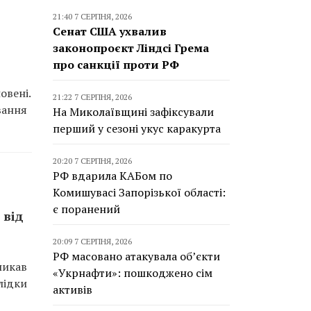
21:40 7 СЕРПНЯ, 2026
Сенат США ухвалив
законопроєкт Ліндсі Грема
про санкції проти РФ
овені.
21:22 7 СЕРПНЯ, 2026
вання
На Миколаївщині зафіксували
перший у сезоні укус каракурта
20:20 7 СЕРПНЯ, 2026
РФ вдарила КАБом по
Комишувасі Запорізької області:
є поранений
 від
20:09 7 СЕРПНЯ, 2026
РФ масовано атакувала об’єкти
ликав
«Укрнафти»: пошкоджено сім
лідки
активів