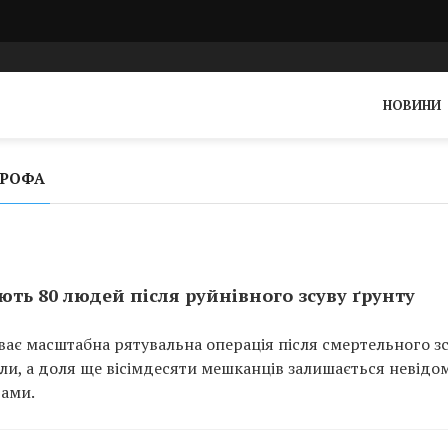
НОВИНИ
ТРОФА
ють 80 людей після руйнівного зсуву ґрунту
иває масштабна рятувальна операція після смертельного з
и, а доля ще вісімдесяти мешканців залишається невід
вами.