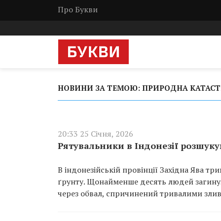
Про Букви
НОВИНИ ЗА ТЕМОЮ: ПРИРОДНА КАТАС
20:33 25 Січня, 2026
Рятувальники в Індонезії розшуку
В індонезійській провінції Західна Ява тр
ґрунту. Щонайменше десять людей загинул
через обвал, спричинений тривалими зли