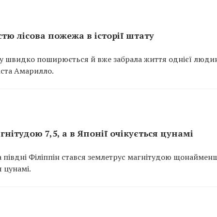
стю лісова пожежа в історії штату
асу швидко поширюється й вже забрала життя однієї люди
міста Амарилло.
нітудою 7,5, а в Японії очікується цунамі
а півдні Філіппін стався землетрус магнітудою щонайменш
я цунамі.