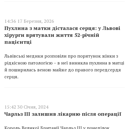
14:36 17 Березня, 2026
Пухлина з матки дісталася серця: у Львові
хірурги врятували життя 52-річній
пацієнтці
Львівські медики розповіли про порятунок жінки з
рідкісною патологією – в неї виникла пухлина в матці
й поширилась веною майже до правого передсердя
серця.
15:42 30 Січня, 2024
Чарльз ІІІ залишив лікарню після операції
Король Великої Британії Чарльз ІІІ у понеділок