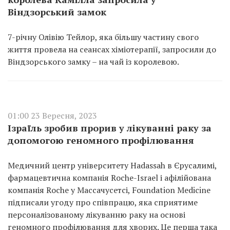
Віндзорський замок
7-річну Олівію Тейлор, яка більшу частину свого
життя провела на сеансах хіміотерапії, запросили до
Віндзорського замку – на чай із королевою.
01:00 23 Вересня, 2023
Ізраїль зробив прорив у лікуванні раку за
допомогою геномного профілювання
Медичний центр університету Hadassah в Єрусалимі,
фармацевтична компанія Roche-Israel і афілійована
компанія Roche у Массачусетсі, Foundation Medicine
підписали угоду про співпрацю, яка сприятиме
персоналізованому лікуванню раку на основі
геномного профілювання для хворих. Це перша така