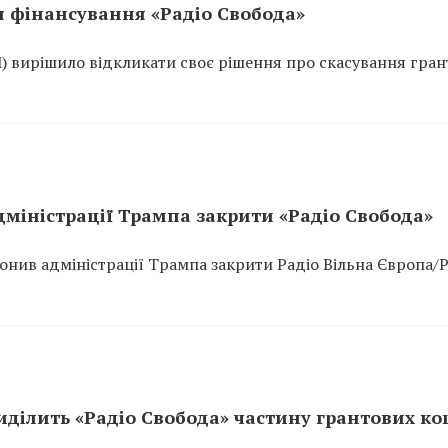
я фінансування «Радіо Свобода»
) вирішило відкликати своє рішення про скасування гран
міністрації Трампа закрити «Радіо Свобода»
ив адміністрації Трампа закрити Радіо Вільна Європа/Р
иділить «Радіо Свобода» частину грантових ко