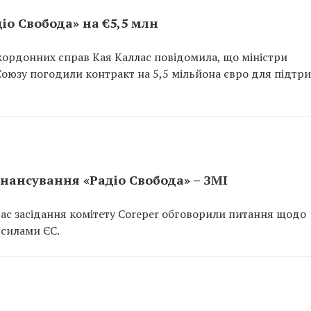
іо Свобода» на €5,5 млн
акордонних справ Кая Каллас повідомила, що міністри
оюзу погодили контракт на 5,5 мільйона євро для підтр
нансування «Радіо Свобода» – ЗМІ
час засідання комітету Coreper обговорили питання щодо
 силами ЄС.