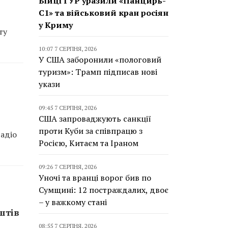
Бійці ГУР уразили «Панцирь-
С1» та військовий кран росіян
у Криму
ту
10:07 7 СЕРПНЯ, 2026
У США заборонили «пологовий
туризм»: Трамп підписав нові
укази
09:45 7 СЕРПНЯ, 2026
США запроваджують санкції
проти Куби за співпрацю з
адіо
Росією, Китаєм та Іраном
09:26 7 СЕРПНЯ, 2026
Уночі та вранці ворог бив по
Сумщині: 12 постраждалих, двоє
– у важкому стані
штів
08:55 7 СЕРПНЯ, 2026