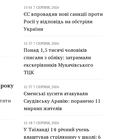
13:01 7 СЕРПНЯ, 2026
ЄС впровадив нові санкції проти
Росії у відповідь на обстріли
України
12:57 7 СЕРПНЯ, 2026
Понад 1,5 тисячі чоловіків
списали з обліку: затримали
екскерівників Мукачівського
ТЦК
 року
12:37 7 СЕРПНЯ, 2026
Єменські хусити атакували
атити
Саудівську Аравію: поранено 11
мирних жителів
12:18 7 СЕРПНЯ, 2026
У Таїланді 14-річний учень
влаштував стрілянину у школі: 6