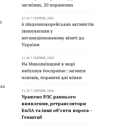
загиблих, 20 поранених
12:10 7 СЕРПНЯ, 2026
й
6 південнокорейських активістів
звинуватили у
несанкціонованому візиті до
України
11:40 7 СЕРПНЯ, 2026
На Миколаївщині в морі
вибухнув боєприпас: загинув
чоловік, поранені дві жінки
ала
11:33 7 СЕРПНЯ, 2026
Уражено РЛС раннього
виявлення, ретранслятори
БпЛА та інші об’єкти ворога –
Генштаб